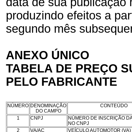
data de sua publicação n
produzindo efeitos a part
segundo mês subsequent
ANEXO ÚNICO
TABELA DE PREÇO S
PELO FABRICANTE
NÚMERO
DENOMINAÇÃO
CONTEÚDO
DO CAMPO
1
CNPJ
NÚMERO DE INSCRIÇÃO D
NO CNPJ
2
VA/AC
VEÍCULO AUTOMOTOR (VA)