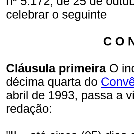
nº 5.172, de 25 de outu
celebrar o seguinte
C O N
Cláusula primeira
O in
décima quarta do
Convê
abril de 1993, passa a v
redação: