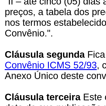
"II – até cinco (05) dia
preços, a tabela dos pre
nos termos estabelecid
Convênio.".
Cláusula segunda
Fica
Convênio ICMS 52/93
, 
Anexo Único deste conv
Cláusula terceira
Este 