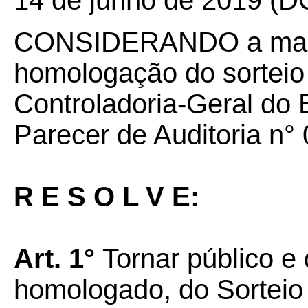
14 de junho de 2019 (D
CONSIDERANDO a mani
homologação do sorteio 
Controladoria-Geral do
Parecer de Auditoria n°
R E S O L V E:
Art. 1°
Tornar público e 
homologado, do Sortei