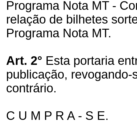
Programa Nota MT - Con
relação de bilhetes sor
Programa Nota MT.
Art. 2°
Esta portaria ent
publicação, revogando-
contrário.
C U M P R A - S E.