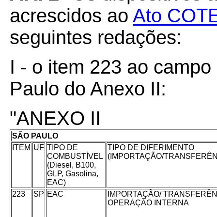
acrescidos ao
Ato COTE
seguintes redações:
I - o item 223 ao campo
Paulo do Anexo II:
"ANEXO II
SÃO PAULO
ITEM
UF
TIPO DE
TIPO DE DIFERIMENTO
COMBUSTÍVEL
(IMPORTAÇÃO/TRANSFERÊN
(Diesel, B100,
GLP, Gasolina,
EAC)
223
SP
EAC
IMPORTAÇÃO/ TRANSFERÊN
OPERAÇÃO INTERNA