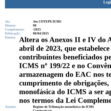
Legi
Ato:
Ato COTEPE/ICMS
Número:
98
Complemento:
/2025
Publicação:
08/04/2025
Ementa:
Altera os Anexos II e IV d
abril de 2023, que estabelece 
contribuintes beneficiados p
ICMS nº 199/22 e no Convên
armazenagem do EAC nos te
cumprimento de obrigações, 
monofásica do ICMS a ser ap
nos termos da Lei Complemen
Assunto:
Regime de Tributação monofásica do ICMS
Combustíveis