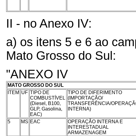
II - no Anexo IV:
a) os itens 5 e 6 ao ca
Mato Grosso do Sul:
"ANEXO IV
MATO GROSSO DO SUL
ITEM
UF
TIPO DE
TIPO DE DIFERIMENTO
COMBUSTÍVEL
(IMPORTAÇÃO/
(Diesel, B100,
TRANSFERÊNCIA/OPERAÇÃ
GLP, Gasolina,
INTERNA)
EAC)
5
MS
EAC
OPERAÇÃO INTERNA E
INTERESTADUAL
ARMAZENAGEM