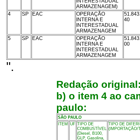
INTERESTADUAL
ARMAZENAGEM)
4
SP
EAC
OPERAÇÃO
51.843
INTERNA E
40
INTERESTADUAL
ARMAZENAGEM
5
SP
EAC
OPERAÇÃO
51.843
INTERNA E
00
INTERESTADUAL
ARMAZENAGEM
".
Redação original
b) o item 4 ao c
paulo:
SÃO PAULO
ITEM
UF
TIPO DE
TIPO DE DIFER
COMBUSTÍVEL
(IMPORTAÇÃO/
(Diesel, B100,
GLP, Gasolina,