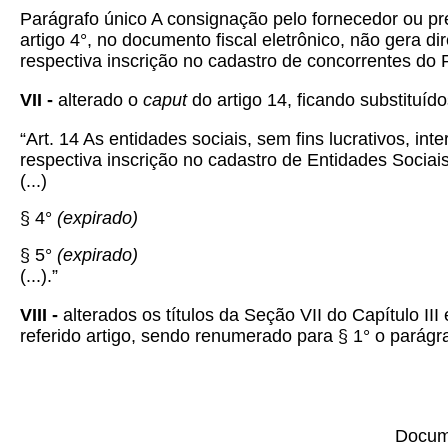
Parágrafo único A consignação pelo fornecedor ou pr
artigo 4°, no documento fiscal eletrônico, não gera d
respectiva inscrição no cadastro de concorrentes do
VII -
alterado o
caput
do artigo 14, ficando substituíd
“Art. 14 As entidades sociais, sem fins lucrativos, i
respectiva inscrição no cadastro de Entidades Socia
(...)
§ 4°
(expirado)
§ 5°
(expirado)
(...).”
VIII -
alterados os títulos da Seção VII do Capítulo II
referido artigo, sendo renumerado para § 1° o parágr
Docume