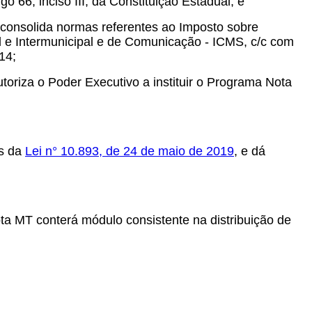
go 66, inciso III, da Constituição Estadual, e
consolida normas referentes ao Imposto sobre
l e Intermunicipal e de Comunicação - ICMS, c/c com
14;
oriza o Poder Executivo a instituir o Programa Nota
os da
Lei n° 10.893, de 24 de maio de 2019
, e dá
Nota MT conterá módulo consistente na distribuição de