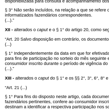
disponibilizada para consulta e acompanhamento dos 
§ 3° Não serão incluídos, na relação a que se refere 
informatizados fazendários correspondentes.
(...).”
XII -
alterados o
caput
e o § 1° do artigo 20, como se
“Art. 20 Salvo disposição em contrário, os documentos
(...)
§ 1° Independentemente da data em que for efetivad
para fins de participação no sorteio do mês seguinte
consumidor inscrito durante o período de vigência do r
(...).”
XIII -
alterados o
caput
do § 1° e os §§ 2°, 3°, 6°, 8° 
“Art. 21
(...)
§ 1° Para fins do disposto neste artigo, cada docume
fazendários pertinentes, confere ao consumidor inscri
destinam a identificar a respectiva participação nos s