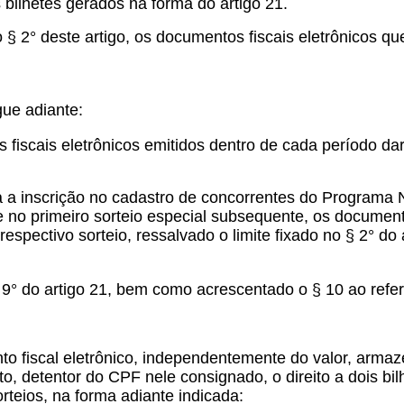
bilhetes gerados na forma do artigo 21.
o § 2° deste artigo, os documentos fiscais eletrônicos 
gue adiante:
 fiscais eletrônicos emitidos dentro de cada período dar
a a inscrição no cadastro de concorrentes do Programa
 e no primeiro sorteio especial subsequente, os document
espectivo sorteio, ressalvado o limite fixado no § 2° do 
e 9° do artigo 21, bem como acrescentado o § 10 ao refer
nto fiscal eletrônico, independentemente do valor, arm
to, detentor do CPF nele consignado, o direito a dois b
orteios, na forma adiante indicada: