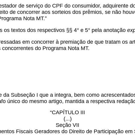
estador de serviço do CPF do consumidor, adquirente do
ireito de concorrer aos sorteios dos prêmios, se não hou
 Programa Nota MT.”
os os textos dos respectivos §§ 4° e 5° pela anotação
exp
nteressadas em concorrer à premiação de que tratam os a
is concorrentes do Programa Nota MT.
I e da Subseção I que a integra, bem como acrescentados 
afo único do mesmo artigo, mantida a respectiva redaçã
“CAPÍTULO III
(...)
Seção VII
ntos Fiscais Geradores do Direito de Participação em 