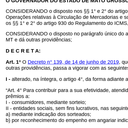
O GOVERNADOR DO ESTADO DE MATO GROSS
CONSIDERANDO o disposto nos §§ 1° e 2° do artigo 4
Operações relativas à Circulação de Mercadorias e s
os §§ 1° e 2° do artigo 930 do Regulamento do ICMS
CONSIDERANDO o disposto no parágrafo único do artig
MT e dá outras providências;
D E C R E T A:
Art. 1°
O
Decreto n° 139, de 14 de junho de 2019
, q
outras providências, passa a vigorar com as seguinte
I -
alterado, na íntegra, o artigo 4°, da forma adiante 
“Art. 4° Para contribuir para a sua efetividade, aten
prêmios a:
I - consumidores, mediante sorteio;
II - entidades sociais, sem fins lucrativos, nas seguin
a) mediante indicação dos sorteados;
b) por reconhecimento do empenho em angariar indi