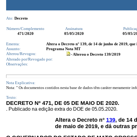
Ato:
Decreto
Número/Complemento
Assinatura
Publica
471
/2020
05/05/2020
05/05/2
Ementa:
Altera o Decreto n° 139, de 14 de junho de 2019, que
Assunto:
Programa Nota MT
Alterou/Revogou:
- Alterou o Decreto 139/2019
Alterado por/Revogado por:
Observações:
Nota Explicativa:
Nota: " Os documentos contidos nesta base de dados têm caráter meramente infor
Texto:
DECRETO Nº 471, DE 05 DE MAIO DE 2020.
. Publicado na edição extra do DOE de 05.05.2020.
Altera o Decreto n°
139
, de 14 
de maio de 2019, e dá outras p