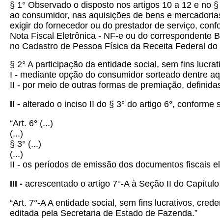
§ 1° Observado o disposto nos artigos 10 a 12 e no 
ao consumidor, nas aquisições de bens e mercadorias
exigir do fornecedor ou do prestador de serviço, co
Nota Fiscal Eletrônica - NF-e ou do correspondente 
no Cadastro de Pessoa Física da Receita Federal do 
§ 2° A participação da entidade social, sem fins lucr
I - mediante opção do consumidor sorteado dentre aqu
II - por meio de outras formas de premiação, definid
II -
alterado o inciso II do § 3° do artigo 6°, conforme
“Art. 6°
(...)
(...)
§ 3° (...)
(...)
II - os períodos de emissão dos documentos fiscais e
III -
acrescentado o artigo
7°-A à Seção II do Capítulo
“Art. 7°-A A entidade social, sem fins lucrativos, c
editada pela Secretaria de Estado de Fazenda.”