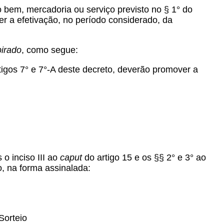
 bem, mercadoria ou serviço previsto no § 1° do
ver a efetivação, no período considerado, da
irado
, como segue:
rtigos 7° e 7°-A deste decreto, deverão promover a
o inciso III ao
caput
do artigo 15 e os §§ 2° e 3° ao
o, na forma assinalada:
Sorteio