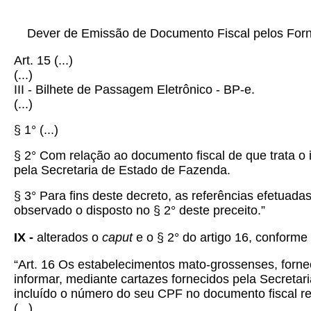
Dever de Emissão de Documento Fiscal pelos Forn
Art. 15 (...)
(...)
III - Bilhete de Passagem Eletrônico - BP-e.
(...)
§ 1° (...)
§ 2° Com relação ao documento fiscal de que trata o i
pela Secretaria de Estado de Fazenda.
§ 3° Para fins deste decreto, as referências efetuad
observado o disposto no § 2° deste preceito.”
IX -
alterados o
caput
e o § 2° do artigo 16, conforme
“Art. 16 Os estabelecimentos mato-grossenses, fornec
informar, mediante cartazes fornecidos pela Secreta
incluído o número do seu CPF no documento fiscal re
(...)