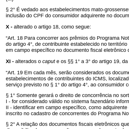
§ 2° É vedado aos estabelecimentos mato-grossenses,
inclusão do CPF do consumidor adquirente no documen
X -
alterado o artigo 18, como segue:
“Art. 18 Para concorrer aos prêmios do Programa Nota
do artigo 4°, de contribuinte estabelecido no territó
em campo específico no documento fiscal eletrônico 
XI -
alterados o
caput
e os §§ 1° a 3° do artigo 19, da
“Art. 19 Em cada mês, serão considerados os documen
estabelecimentos de contribuintes do ICMS, localiza
serviço previsto no § 1° do artigo 4°, ao consumidor c
§ 1° Somente gerará o direito de concorrência no sor
I - for considerado válido no sistema fazendário infor
II - identificar em campo específico, como adquirent
inscrito no cadastro de concorrentes do Programa No
§ 2° A relação dos documentos fiscais eletrônicos q