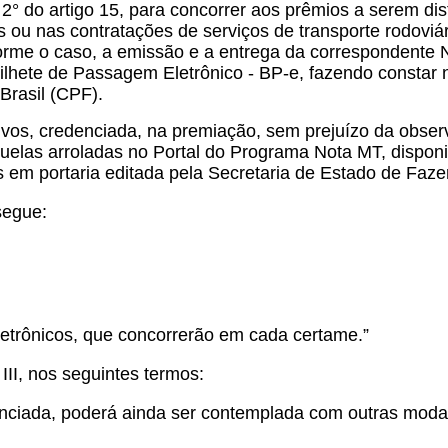
§ 2° do artigo 15, para concorrer aos prêmios a serem d
 ou nas contratações de serviços de transporte rodoviá
nforme o caso, a emissão e a entrega da correspondente 
Bilhete de Passagem Eletrônico - BP-e, fazendo constar
Brasil (CPF).
ativos, credenciada, na premiação, sem prejuízo da obser
elas arroladas no Portal do Programa Nota MT, disponib
as em portaria editada pela Secretaria de Estado de Faze
 segue:
letrônicos, que concorrerão em cada certame.”
 III, nos seguintes termos:
redenciada, poderá ainda ser contemplada com outras mod