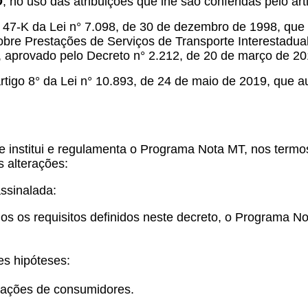
O
, no uso das atribuições que lhe são conferidas pelo arti
7-K da Lei n° 7.098, de 30 de dezembro de 1998, que 
obre Prestações de Serviços de Transporte Interestadua
, aprovado pelo Decreto n° 2.212, de 20 de março de 20
o 8° da Lei n° 10.893, de 24 de maio de 2019, que aut
ue institui e regulamenta o Programa Nota MT, nos term
s alterações:
assinalada:
didos os requisitos definidos neste decreto, o Programa 
tes hipóteses:
cações de consumidores.