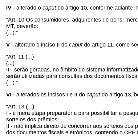
IV -
alterado o
caput
do artigo 10, conforme adiante i
“Art. 10 Os consumidores, adquirentes de bens, merc
MT, deverão:
(...).”
V -
alterado o inciso II do
caput
do artigo 11, como se
“Art. 11
(...)
(...)
II - serão geradas, no âmbito do sistema informatiza
serão utilizadas para consultas dos documentos fiscai
(...).”
VI -
alterados os incisos I e II do
caput
do artigo 13, b
“Art. 13
(...)
I - é mera etapa preparatória para possibilitar a pesq
sorteios dos prêmios;
II - não implica direito de concorrer aos sorteios do
dos documentos fiscais eletrônicos, contendo o CPF d