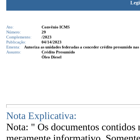
Legi
Ato:
Convênio ICMS
Número:
29
Complemento:
/2023
Publicação:
04/14/2023
Ementa:
Autoriza as unidades federadas a conceder crédito presumido na
Assunto:
Crédito Presumido
Óleo Diesel
Nota Explicativa:
Nota: " Os documentos contidos n
meramente informativo. Somente 