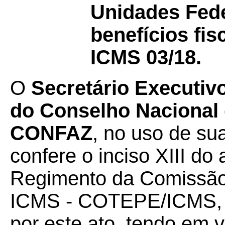
Unidades Fede
benefícios fi
ICMS 03/18.
O
Secretário Executiv
do Conselho Nacional d
CONFAZ
, no uso de su
confere o inciso XIII do a
Regimento da Comissão
ICMS - COTEPE/ICMS, 
por este ato, tendo em v