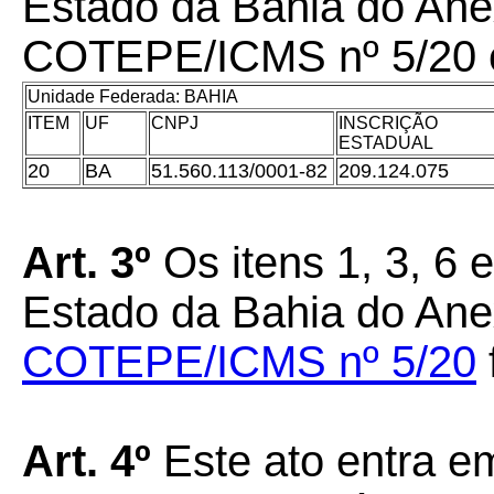
Estado da Bahia do Ane
COTEPE/ICMS nº 5/20 c
Unidade Federada: BAHIA
ITEM
UF
CNPJ
INSCRIÇÃO
ESTADUAL
20
BA
51.560.113/0001-82
209.124.075
Art. 3º
Os itens 1, 3, 6
Estado da Bahia do An
COTEPE/ICMS nº 5/20
Art. 4º
Este ato entra em