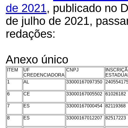
de 2021
, publicado no D
de julho de 2021, passa
redações:
Anexo único
ITEM
UF
CNPJ
INSCRIÇ
CREDENCIADORA
ESTADUA
1
AL
33000167097350
24055417
6
CE
33000167005502
61026182
7
ES
33000167000454
82119368
8
ES
33000167012207
82517223