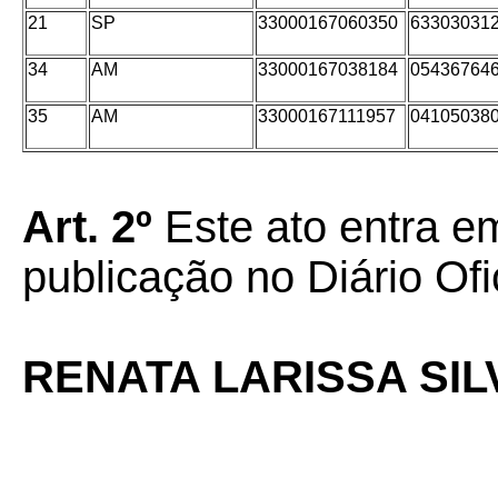
21
SP
33000167060350
63303031
34
AM
33000167038184
05436764
35
AM
33000167111957
04105038
Art. 2º
Este ato entra em
publicação no Diário Ofi
RENATA LARISSA SI