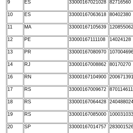
9
ES
33000167021028
82716560
10
ES
33000167063618
80402380
11
MA
33000167105639
12085506
12
PE
33000167111108
14024128
13
PR
33000167080970
10700469
14
RJ
33000167008862
80170270
16
RN
33000167104900
20067139
17
RS
33000167009672
870114611
18
RS
33000167064428
24048802
19
RS
33000167085000
10003103
20
SP
33000167014757
28300152