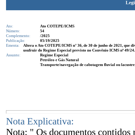
Legi
Ato:
Ato COTEPE/ICMS
Número:
54
Complemento:
/2025
Publicação:
05/19/2025
Ementa:
Altera o Ato COTEPE/ICMS n° 36, de 30 de junho de 2021, que div
usufruir do Regime Especial previsto no Convênio ICMS nº 49/24.
Assunto:
Regime Especial
Petróleo e Gás Natural
Transporte/navegação de cabotagem fluvial ou lacustre
Nota Explicativa:
Nota: " Os documentos contidos n