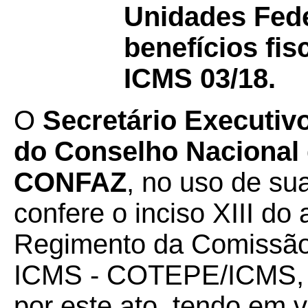
Unidades Fede
benefícios fi
ICMS 03/18.
O
Secretário Executiv
do Conselho Nacional d
CONFAZ
, no uso de su
confere o inciso XIII do a
Regimento da Comissão
ICMS - COTEPE/ICMS, 
por este ato, tendo em v