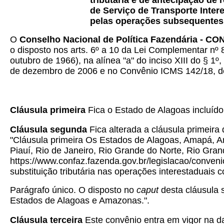
tributária e de antecipação de
de Serviço de Transporte Inter
pelas operações subsequentes
O
Conselho Nacional de Política Fazendária - C
o disposto nos arts. 6º a 10 da Lei Complementar nº 
outubro de 1966), na alínea "a" do inciso XIII do § 1º
de dezembro de 2006 e no Convênio ICMS 142/18, de
Cláusula primeira
Fica o Estado de Alagoas incluíd
Cláusula segunda
Fica alterada a cláusula primeir
"Cláusula primeira Os Estados de Alagoas, Amapá, A
Piauí, Rio de Janeiro, Rio Grande do Norte, Rio Gra
https://www.confaz.fazenda.gov.br/legislacao/conv
substituição tributária nas operações interestaduais 
Parágrafo único. O disposto no
caput
desta cláusula 
Estados de Alagoas e Amazonas.".
Cláusula terceira
Este convênio entra em vigor na dat