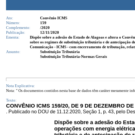
Ato:
Convênio ICMS
Número:
159
Complemento:
/2020
Publicação:
12/11/2020
Ementa:
Dispõe sobre a adesão do Estado de Alagoas e altera o Convên
sobre os regimes de substituição tributária e de antecipação 
Comunicação - ICMS - com encerramento de tributação, relati
Assunto:
Substituição Tributária
Substituição Tributária-Normas Gerais
Nota Explicativa:
Nota: " Os documentos contidos nesta base de dados têm caráter meramente infor
Texto:
CONVÊNIO ICMS 159/20, DE 9 DE DEZEMBRO DE
. Publicado no DOU de 11.12.2020, Seção 1, p. 43, pelo D
Dispõe sobre a adesão do Esta
operações com energia elétrica