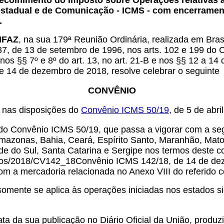
 recolhimento do Imposto sobre Operações relativas
estadual e de Comunicação - ICMS - com encerrament
.
ONFAZ
, na sua 179ª Reunião Ordinária, realizada em Bra
87, de 13 de setembro de 1996, nos arts. 102 e 199 do Có
, nos §§ 7º e 8º do art. 13, no art. 21-B e nos §§ 12 a 1
 14 de dezembro de 2018, resolve celebrar o seguinte
CONVÊNIO
o nas disposições do
Convênio ICMS 50/19
, de 5 de abri
a do Convênio ICMS 50/19, que passa a vigorar com a se
mazonas, Bahia, Ceará, Espírito Santo, Maranhão, Mat
nde do Sul, Santa Catarina e Sergipe nos termos deste c
enios/2018/CV142_18Convênio ICMS 142/18, de 14 de de
com a mercadoria relacionada no Anexo VIII do referido 
somente se aplica às operações iniciadas nos estados sig
a da sua publicação no Diário Oficial da União, produzin