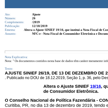
Ato:
Ajuste
Número:
26
Complemento:
/2019
Publicação:
12/18/2019
Ementa:
Altera o Ajuste SINIEF 19/16, que institui a Nota Fiscal de 
Assunto:
NFC-e - Nota Fiscal de Consumidor Eletrônica e Docu
Nota Explicativa:
Nota: " Os documentos contidos nesta base de dados têm caráter meramente infor
Texto:
AJUSTE SINIEF 26/19, DE 13 DE DEZEMBRO DE 2
. Publicado no DOU de 18.12.2019, Seção 1, p. 36, pelo D
Altera o Ajuste SINIEF
19/16
, q
de Consumidor Eletrônica.
O Conselho Nacional de Política Fazendária - CON
Curitiba, PR, no dia 13 de dezembro de 2019, tendo e