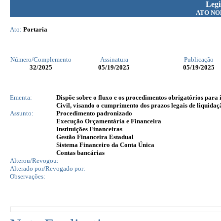
Legi
ATO NO
Ato:
Portaria
Número/Complemento
Assinatura
Publicação
32
/2025
05/19/2025
05/19/2025
Ementa:
Dispõe sobre o fluxo e os procedimentos obrigatórios para
Civil, visando o cumprimento dos prazos legais de liquidaç
Assunto:
Procedimento padronizado
Execução Orçamentária e Financeira
Instituições Financeiras
Gestão Financeira Estadual
Sistema Financeiro da Conta Única
Contas bancárias
Alterou/Revogou:
Alterado por/Revogado por:
Observações: