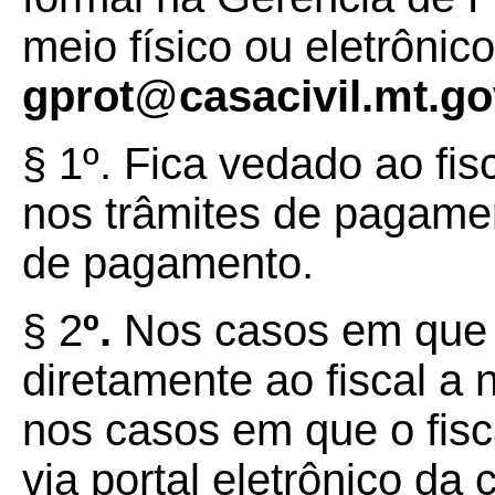
meio físico ou eletrônic
gprot
@
casacivil.mt.go
§
1º.
Fica vedado ao fis
nos trâmites de pagame
de pagamento.
§
2
º.
Nos casos em que 
diretamente ao fiscal a n
nos casos em que o fisca
via portal eletrônico da 