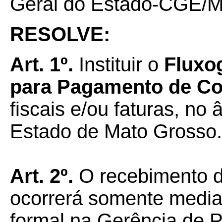
Geral do Estado-CGE/M
RESOLVE:
Art.
1º.
Instituir o
Fluxo
para
Pagamento
de
Co
fiscais e/ou faturas, no
Estado de Mato Grosso.
Art.
2º.
O recebimento de
ocorrerá somente median
formal na Gerência de P