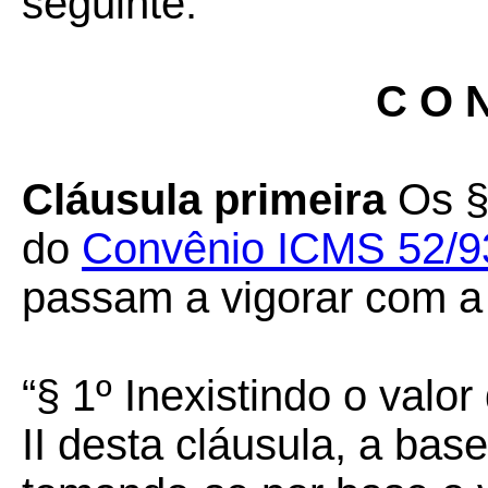
seguinte:
C O N
Cláusula primeira
Os §§
do
Convênio ICMS 52/9
passam a vigorar com a
“§ 1º Inexistindo o valor
II desta cláusula, a bas