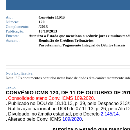
Ato:
Convênio ICMS
Número:
120
Complemento:
/2013
Publicação:
10/18/2013
Ementa:
Autoriza o Estado que menciona a reduzir juros e multas medi
Assunto:
Remissão de Créditos Tributários
Parcelamento/Pagamento Integral de Débitos Fiscais
Nota Explicativa:
Nota: " Os documentos contidos nesta base de dados têm caráter meramente infor
Texto:
CONVÊNIO ICMS 120, DE 11 DE OUTUBRO DE 201
. Consolidado aténo Conv. ICMS 109/2020.
. Publicado no DOU de 18.10.13, p. 39, pelo Despacho 213
. Ratificação nacional no DOU de 07.11.13, p. 26, pelo Ato D
. Divulgado, no âmbito estadual, pelo Decreto
2.145/14
.
. Alterado pelo Conv. ICMS
109/2020
.
Autoriza o Estado que menciona