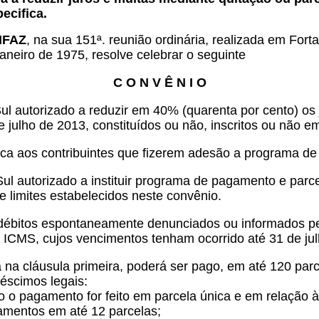
ecifica.
ONFAZ
, na sua 151ª. reunião ordinária, realizada em For
aneiro de 1975, resolve celebrar o seguinte
C O N V Ê N I O
 autorizado a reduzir em 40% (quarenta por cento) os ju
ulho de 2013, constituídos ou não, inscritos ou não em 
ica aos contribuintes que fizerem adesão a programa d
l autorizado a instituir programa de pagamento e parcel
e limites estabelecidos neste convênio.
débitos espontaneamente denunciados ou informados pel
o ICMS, cujos vencimentos tenham ocorrido até 31 de ju
 na cláusula primeira, poderá ser pago, em até 120 par
réscimos legais:
o o pagamento for feito em parcela única e em relação à
amentos em até 12 parcelas;