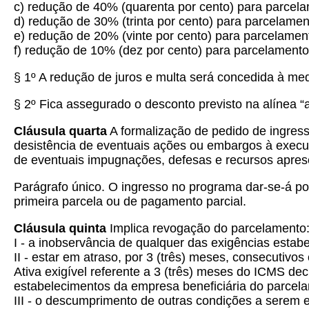
c) redução de 40% (quarenta por cento) para parcela
d) redução de 30% (trinta por cento) para parcelamen
e) redução de 20% (vinte por cento) para parcelamen
f) redução de 10% (dez por cento) para parcelamento
§ 1º A redução de juros e multa será concedida à m
§ 2º Fica assegurado o desconto previsto na alínea “
Cláusula quarta
A formalização de pedido de ingress
desistência de eventuais ações ou embargos à execuçã
de eventuais impugnações, defesas e recursos aprese
Parágrafo único. O ingresso no programa dar-se-á po
primeira parcela ou de pagamento parcial.
Cláusula quinta
Implica revogação do parcelamento
I - a inobservância de qualquer das exigências estab
II - estar em atraso, por 3 (três) meses, consecuti
Ativa exigível referente a 3 (três) meses do ICMS de
estabelecimentos da empresa beneficiária do parcel
III - o descumprimento de outras condições a serem 