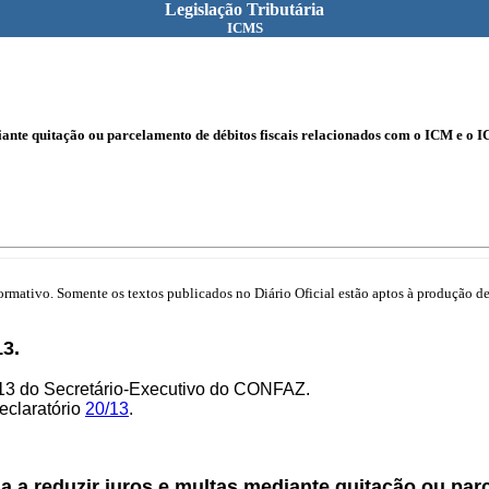
Legislação Tributária
ICMS
ante quitação ou parcelamento de débitos fiscais relacionados com o ICM e o I
mativo. Somente os textos publicados no Diário Oficial estão aptos à produção de 
3.
/13 do Secretário-Executivo do CONFAZ.
eclaratório
20/13
.
 a reduzir juros e multas mediante quitação ou par