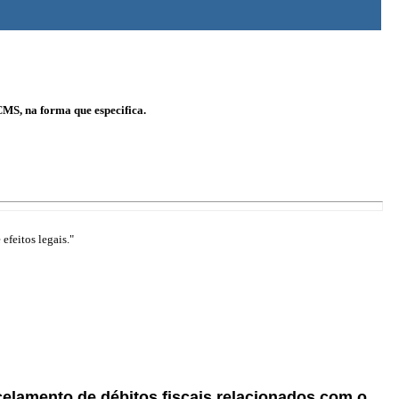
CMS, na forma que especifica.
efeitos legais."
celamento de débitos fiscais relacionados com o