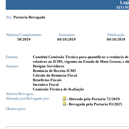
Legi
ATO N
Ato:
Portaria-Revogada
Número/Complemento
Assinatura
Publicação
50
/2019
04/10/2019
04/16/2019
Ementa:
Constitui Comissão Técnica para quantificar a renúncia de re
relativos ao ICMS, vigentes no Estado de Mato Grosso, e dá
Assunto:
Designa Servidores
Renúncia de Receita ICMS
Cálculo da Renúncia Fiscal
Benefícios Fiscais
Incentivo Fiscal
Comissão Técnica de Avaliação
Alterou/Revogou:
Alterado por/Revogado por:
- Alterada pela Portaria 72/2019
- Revogada pela Portaria 93/2025
Observações: