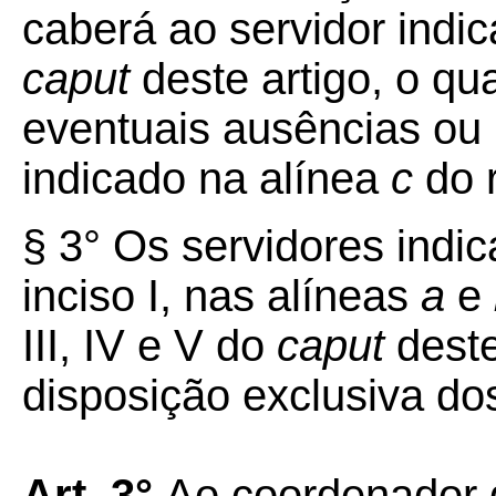
caberá ao servidor indi
caput
deste artigo, o qu
eventuais ausências ou 
indicado na alínea
c
do 
§ 3° Os servidores indi
inciso I, nas alíneas
a
e
III, IV e V do
caput
deste
disposição exclusiva do
Art. 3°
Ao coordenador g