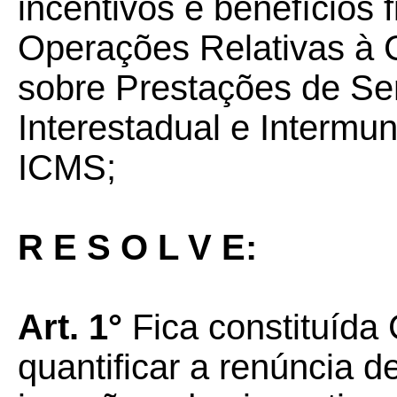
incentivos e benefícios 
Operações Relativas à 
sobre Prestações de Se
Interestadual e Intermu
ICMS;
R E S O L V E:
Art. 1°
Fica constituída
quantificar a renúncia d