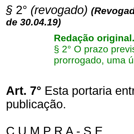
§
2°
(revogado)
(Revogad
de 30.04.19)
Redação original
§ 2° O prazo prev
prorrogado, uma ú
Art. 7°
Esta portaria en
publicação.
C U M P R A - S E.