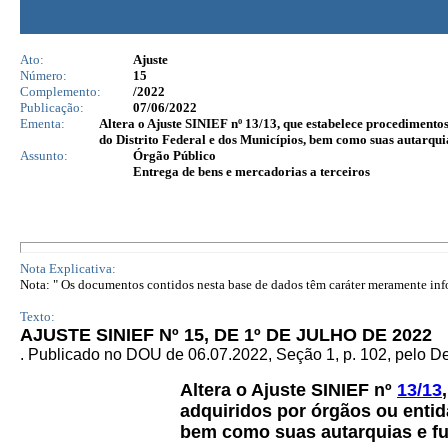
Ato:
Ajuste
Número:
15
Complemento:
/2022
Publicação:
07/06/2022
Ementa:
Altera o Ajuste SINIEF nº 13/13, que estabelece procedimento
do Distrito Federal e dos Municípios, bem como suas autarqui
Assunto:
Órgão Público
Entrega de bens e mercadorias a terceiros
Nota Explicativa:
Nota: " Os documentos contidos nesta base de dados têm caráter meramente infor
Texto:
AJUSTE SINIEF Nº 15, DE 1º DE JULHO DE 2022
. Publicado no DOU de 06.07.2022, Seção 1, p. 102, pelo 
Altera o Ajuste SINIEF nº
13/13
adquiridos por órgãos ou entid
bem como suas autarquias e f