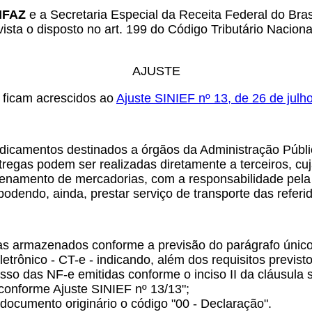
ONFAZ
e a Secretaria Especial da Receita Federal do Bras
vista o disposto no art. 199 do Código Tributário Nacion
AJUSTE
s ficam acrescidos ao
Ajuste SINIEF nº 13, de 26 de julh
icamentos destinados a órgãos da Administração Públic
regas podem ser realizadas diretamente a terceiros, cuj
azenamento de mercadorias, com a responsabilidade pel
odendo, ainda, prestar serviço de transporte das referi
 armazenados conforme a previsão do parágrafo único d
etrônico - CT-e - indicando, além dos requisitos previst
esso das NF-e emitidas conforme o inciso II da cláusula
 conforme Ajuste SINIEF nº 13/13";
documento originário o código "00 - Declaração".