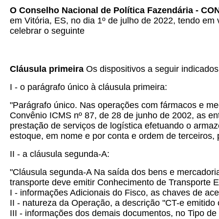
O Conselho Nacional de Política Fazendária - C
em Vitória, ES, no dia 1º de julho de 2022, tendo em 
celebrar o seguinte
Cláusula primeira
Os dispositivos a seguir indicado
I - o parágrafo único à cláusula primeira:
"Parágrafo único. Nas operações com fármacos e med
Convênio ICMS nº 87, de 28 de junho de 2002, as ent
prestação de serviços de logística efetuando o arm
estoque, em nome e por conta e ordem de terceiros, p
II - a cláusula segunda-A:
"Cláusula segunda-A Na saída dos bens e mercadorias
transporte deve emitir Conhecimento de Transporte El
I - informações Adicionais do Fisco, as chaves de ac
II - natureza da Operação, a descrição "CT-e emitido
III - informações dos demais documentos, no Tipo de 