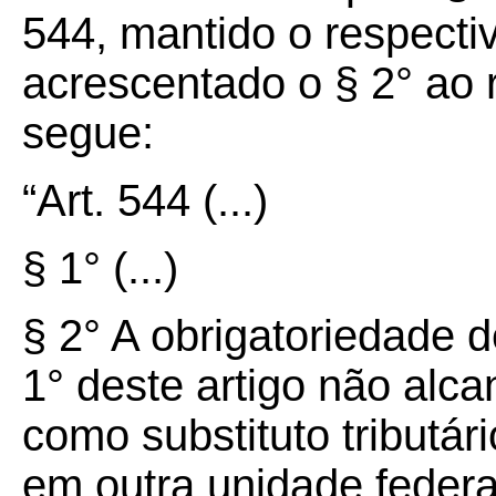
544, mantido o respectiv
acrescentado o § 2° ao r
segue:
“Art. 544
(...)
§ 1° (...)
§ 2° A obrigatoriedade 
1° deste artigo não alca
como substituto tributár
em outra unidade feder