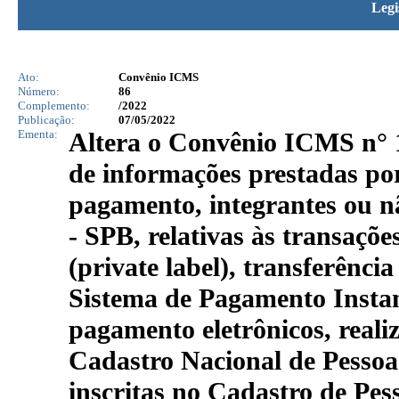
Legi
Ato:
Convênio ICMS
Número:
86
Complemento:
/2022
Publicação:
07/05/2022
Ementa:
Altera o Convênio ICMS n° 1
de informações prestadas por 
pagamento, integrantes ou n
- SPB, relativas às transaçõe
(private label), transferênci
Sistema de Pagamento Insta
pagamento eletrônicos, realiz
Cadastro Nacional de Pessoa 
inscritas no Cadastro de Pess