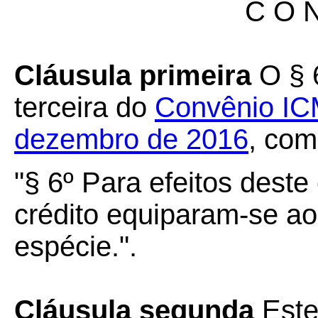
C O N
Cláusula primeira
O § 6
terceira do
Convênio IC
dezembro de 2016
, com
"§ 6º Para efeitos deste
crédito equiparam-se a
espécie.".
Cláusula segunda
Este