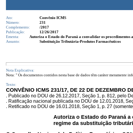
Ato:
Convênio ICMS
Número:
231
Complemento:
/2017
Publicação:
12/26/2017
Ementa:
Autoriza o Estado do Paraná a convalidar os procedimentos ad
Assunto:
Substituição Tributária-Produtos Farmacêuticos
Nota Explicativa:
Nota: " Os documentos contidos nesta base de dados têm caráter meramente infor
Texto:
CONVÊNIO ICMS 231/17, DE 22 DE DEZEMBRO D
. Publicado no DOU de 26.12.2017, Seção 1, p. 812, pelo 
. Ratificação nacional publicada no DOU de 12.01.2018, Seçã
. Retificado no DOU de 16.01.2018, Seção 1, p. 27 (soment
Autoriza o Estado do Paraná a
regime da substituição tributá