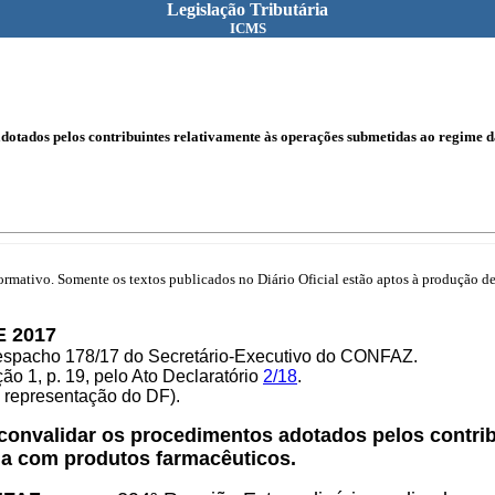
Legislação Tributária
ICMS
otados pelos contribuintes relativamente às operações submetidas ao regime da
mativo. Somente os textos publicados no Diário Oficial estão aptos à produção de 
E 2017
Despacho 178/17 do Secretário-Executivo do CONFAZ.
o 1, p. 19, pelo Ato Declaratório
2/18
.
e representação do DF).
 convalidar os procedimentos adotados pelos contri
ria com produtos farmacêuticos.