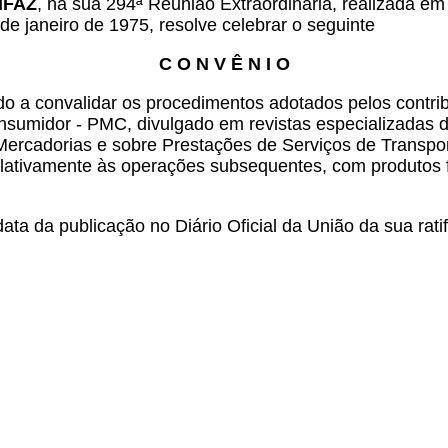
ONFAZ
, na sua 294ª Reunião Extraordinária, realizada em
de janeiro de 1975, resolve celebrar o seguinte
C O N V Ê N I O
o a convalidar os procedimentos adotados pelos contri
sumidor - PMC, divulgado em revistas especializadas d
ercadorias e sobre Prestações de Serviços de Transpor
 relativamente às operações subsequentes, com produtos 
ta da publicação no Diário Oficial da União da sua rati