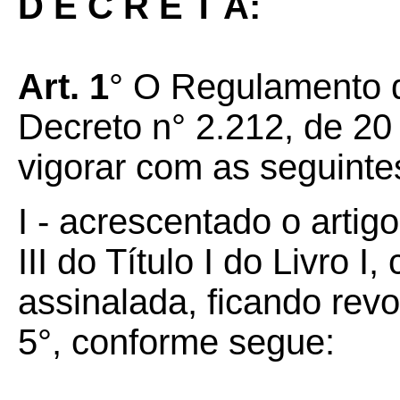
D E C R E T A:
Art. 1
° O Regulamento 
Decreto n° 2.212, de 20
vigorar com as seguinte
I - acrescentado o artig
III do Título I do Livro 
assinalada, ficando revo
5°, conforme segue: