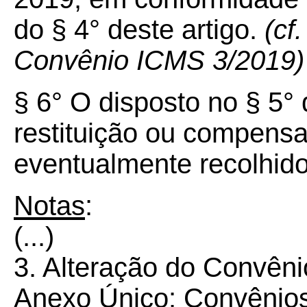
do § 4° deste artigo.
(cf
Convênio ICMS 3/2019)
§ 6° O disposto no § 5° 
restituição ou compensa
eventualmente recolhid
Notas
:
(...)
3. Alteração do Convên
Anexo Único: Convênios