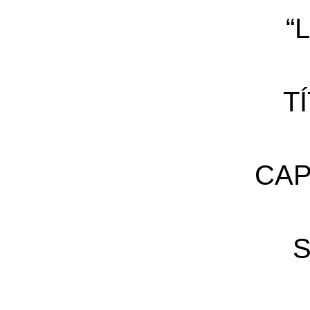
“
T
CAP
S