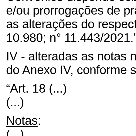
e/ou prorrogações de p
as alterações do respec
10.980; n° 11.443/2021.
IV - alteradas as notas n
do Anexo IV, conforme 
“Art.
18
(...)
(...)
Notas
:
(...)