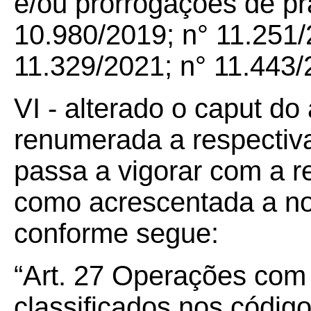
e/ou prorrogações de pr
10.980/2019; n° 11.251/
11.329/2021; n° 11.443/
VI - alterado o caput do
renumerada a respectiva
passa a vigorar com a 
como acrescentada a nota
conforme segue:
“Art.
27
Operações com a
classificados nos códig