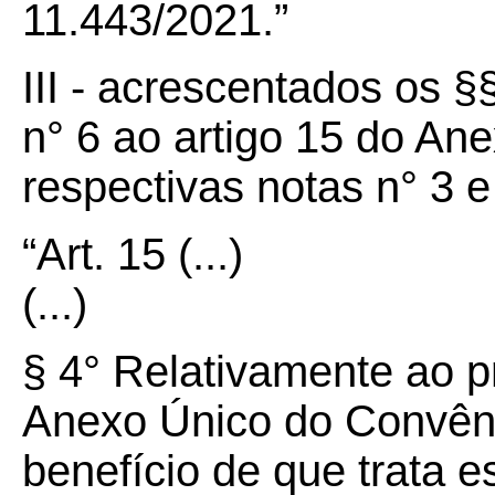
11.443/2021.”
III - acrescentados os §§
n° 6 ao artigo 15 do Ane
respectivas notas n° 3 
“Art.
15
(...)
(...)
§ 4° Relativamente ao p
Anexo Único do Convêni
benefício de que trata e