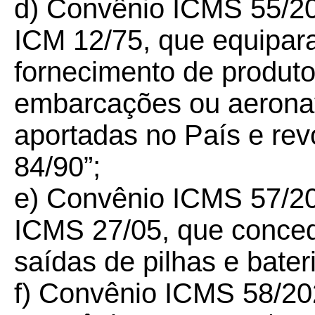
d) Convênio ICMS 55/
2
ICM 12/75, que equipar
fornecimento de produt
embarcações ou aeronav
aportadas no País e re
84/90”;
e) Convênio ICMS 57/
2
ICMS 27/05, que conced
saídas de pilhas e bater
f) Convênio ICMS 58/
20