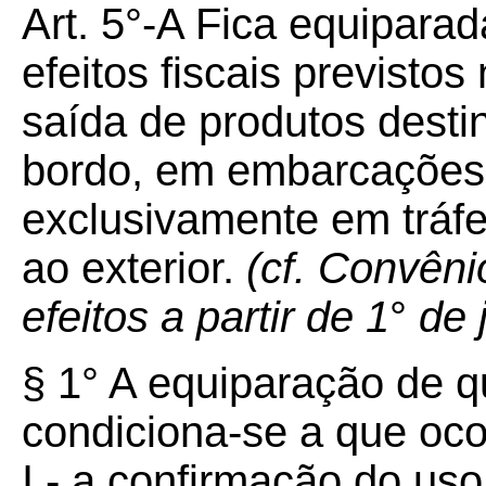
Art. 5°-A Fica equiparad
efeitos fiscais previstos
saída de produtos dest
bordo, em embarcações
exclusivamente em tráfe
ao exterior.
(cf. Convêni
efeitos a partir de 1
°
de 
§ 1° A equiparação de qu
condiciona-se a que oco
I - a confirmação do us