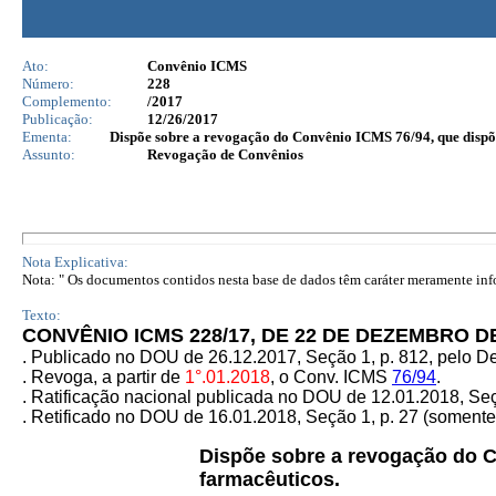
Ato:
Convênio ICMS
Número:
228
Complemento:
/2017
Publicação:
12/26/2017
Ementa:
Dispõe sobre a revogação do Convênio ICMS 76/94, que dispõe
Assunto:
Revogação de Convênios
Nota Explicativa:
Nota: " Os documentos contidos nesta base de dados têm caráter meramente infor
Texto:
CONVÊNIO ICMS 228/17, DE 22 DE DEZEMBRO D
. Publicado no DOU de 26.12.2017, Seção 1, p. 812, pelo 
. Revoga, a partir de
1°.01.2018
, o Conv. ICMS
76/94
.
. Ratificação nacional publicada no DOU de 12.01.2018, Seçã
. Retificado no DOU de 16.01.2018, Seção 1, p. 27 (soment
Dispõe sobre a revogação do
farmacêuticos.