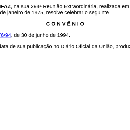
ONFAZ
, na sua 294ª Reunião Extraordinária, realizada em
de janeiro de 1975, resolve celebrar o seguinte
C O N V Ê N I O
76/94
, de 30 de junho de 1994.
ta de sua publicação no Diário Oficial da União, produzi