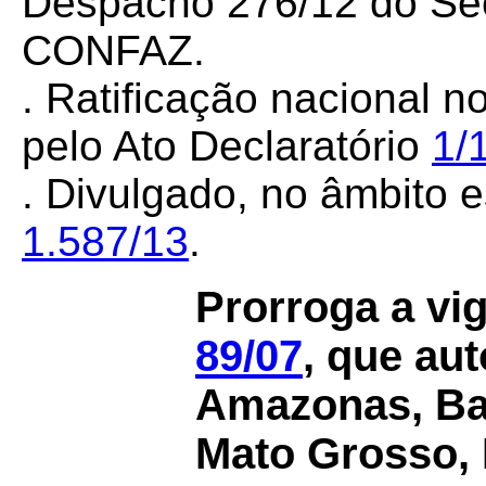
Despacho 276/12 do Sec
CONFAZ.
. Ratificação nacional n
pelo Ato Declaratório
1/
. Divulgado, no âmbito e
1.587/13
.
Prorroga a vi
89/07
, que au
Amazonas, Bah
Mato Grosso, P