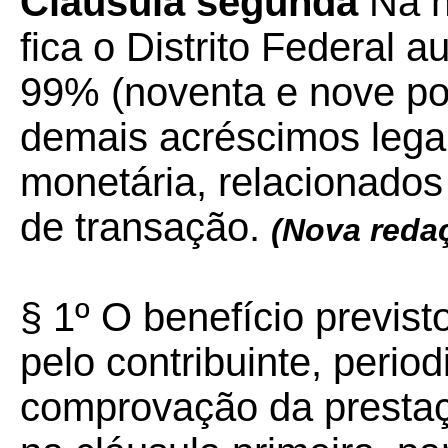
Cláusula segunda
Na h
fica o Distrito Federal a
99% (noventa e nove por
demais acréscimos legai
monetária, relacionado
de transação.
(Nova reda
§ 1º O benefício previs
pelo contribuinte, peri
comprovação da prestaç