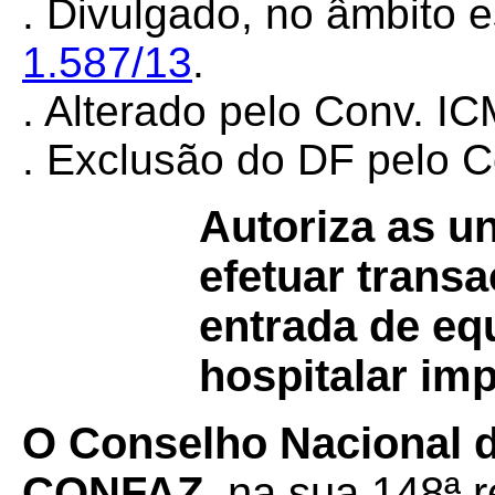
. Divulgado, no âmbito e
1.587/13
.
. Alterado pelo Conv. I
. Exclusão do DF pelo 
Autoriza as u
efetuar trans
entrada de e
hospitalar imp
O Conselho Nacional de
CONFAZ
, na sua 148ª r