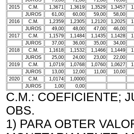
2015
C.M.
1,3671
1,3619
1,3529
1,3457
1
JUROS
61,00
60,00
59,00
58,00
2016
C.M.
1,2359
1,2305
1,2120
1,2025
1
JUROS
49,00
48,00
47,00
46,00
2017
C.M.
1,1579
1,1484
1,1435
1,1428
1
JUROS
37,00
36,00
35,00
34,00
2018
C.M.
1,1618
1,1532
1,1466
1,1449
1
JUROS
25,00
24,00
23,00
22,00
2019
C.M.
1,0719
1,0768
1,0760
1,0627
1
JUROS
13,00
12,00
11,00
10,00
2020
C.M.
1,0174
1,0000
JUROS
1,00
0,00
C.M.: COEFICIENTE;
OBS.
1) PARA OBTER VALO