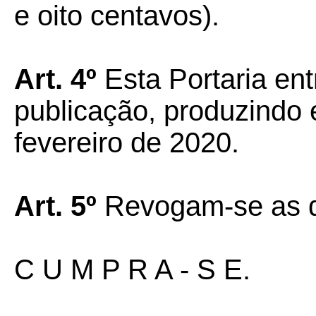
e oito centavos).
Art. 4º
Esta Portaria ent
publicação, produzindo e
fevereiro de 2020.
Art. 5º
Revogam-se as di
C U M P R A - S E.