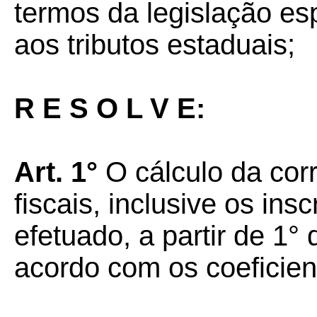
termos da legislação esp
aos tributos estaduais;
R E S O L V E:
Art. 1°
O cálculo da cor
fiscais, inclusive os ins
efetuado, a partir de 1°
acordo com os coeficien