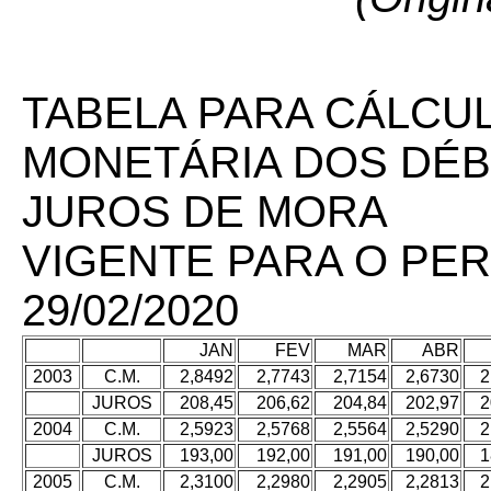
TABELA PARA CÁLCU
MONETÁRIA DOS DÉBI
JUROS DE MORA
VIGENTE PARA O PERÍ
29/02/2020
JAN
FEV
MAR
ABR
2003
C.M.
2,8492
2,7743
2,7154
2,6730
2
JUROS
208,45
206,62
204,84
202,97
2
2004
C.M.
2,5923
2,5768
2,5564
2,5290
2
JUROS
193,00
192,00
191,00
190,00
1
2005
C.M.
2,3100
2,2980
2,2905
2,2813
2