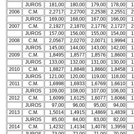
JUROS
181,00
180,00
179,00
178,00
1
2006
C.M.
2,2717
2,2700
2,2538
2,2551
2
JUROS
169,00
168,00
167,00
166,00
1
2007
C.M.
2,1927
2,1870
2,1776
2,1727
2
JUROS
157,00
156,00
155,00
154,00
1
2008
C.M.
2,0567
2,0270
2,0071
1,9994
1
JUROS
145,00
144,00
143,00
142,00
1
2009
C.M.
1,8495
1,8577
1,8576
1,8600
1
JUROS
133,00
132,00
131,00
130,00
1
2010
C.M.
1,8827
1,8848
1,8660
1,8458
1
JUROS
121,00
120,00
119,00
118,00
1
2011
C.M.
1,6998
1,6933
1,6769
1,6610
1
JUROS
109,00
108,00
107,00
106,00
1
2012
C.M.
1,6099
1,6125
1,6077
1,6066
1
JUROS
97,00
96,00
95,00
94,00
2013
C.M.
1,5014
1,4915
1,4869
1,4839
1
JUROS
85,00
84,00
83,00
82,00
2014
C.M.
1,4232
1,4134
1,4078
1,3959
1
JUROS
73,00
72,00
71,00
70,00