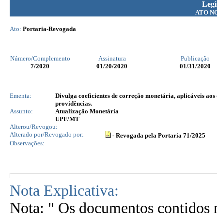
Legi
ATO N
Ato:
Portaria-Revogada
Número/Complemento
Assinatura
Publicação
7
/2020
01/20/2020
01/31/2020
Ementa:
Divulga coeficientes de correção monetária, aplicáveis aos
providências.
Assunto:
Atualização Monetária
UPF/MT
Alterou/Revogou:
Alterado por/Revogado por:
- Revogada pela Portaria 71/2025
Observações:
Nota Explicativa:
Nota: " Os documentos contidos n