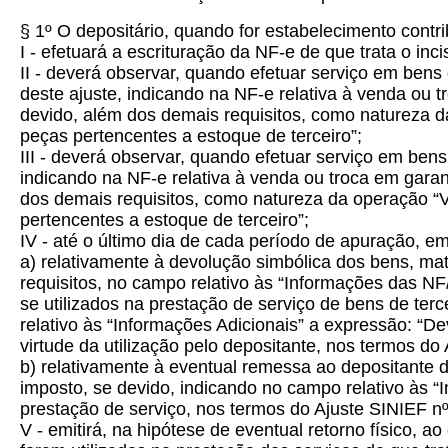
§ 1º
O depositário, quando for estabelecimento contr
I - efetuará a escrituração da NF-e de que trata o incis
II - deverá observar, quando efetuar serviço em bens
deste ajuste, indicando na NF-e relativa à venda ou 
devido, além dos demais requisitos, como natureza d
peças pertencentes a estoque de terceiro”;
III - deverá observar, quando efetuar serviço em bens
indicando na NF-e relativa à venda ou troca em garan
dos demais requisitos, como natureza da operação “V
pertencentes a estoque de terceiro”;
IV - até o último dia de cada período de apuração, em
a) relativamente à devolução simbólica dos bens, ma
requisitos, no campo relativo às “Informações das NF
se utilizados na prestação de serviço de bens de ter
relativo às “Informações Adicionais” a expressão: “D
virtude da utilização pelo depositante, nos termos do 
b) relativamente à eventual remessa ao depositante 
imposto, se devido, indicando no campo relativo às 
prestação de serviço, nos termos do Ajuste SINIEF nº 
V - emitirá, na hipótese de eventual retorno físico, 