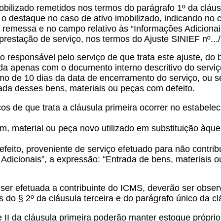
obilizado remetidos nos termos do parágrafo 1º da clá
o destaque no caso de ativo imobilizado, indicando no
 remessa e no campo relativo às “Informações Adicionais
restação de serviço, nos termos do Ajuste SINIEF nº.../
responsável pelo serviço de que trata este ajuste, do 
a apenas com o documento interno descritivo do serviço 
mo de 10 dias da data de encerramento do serviço, ou se
rada desses bens, materiais ou peças com defeito.
os de que trata a cláusula primeira
ocorrer no estabelec
em, material ou peça
novo utilizado em substituição àque
defeito, proveniente de serviço efetuado para não contr
 Adicionais”, a expressão: "Entrada de bens, materiais 
ser efetuada a contribuinte do ICMS, deverão ser observ
 do § 2º da cláusula terceira e do parágrafo único da cl
e II da cláusula primeira poderão manter estoque própri