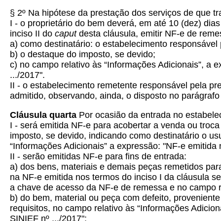
§ 2º Na hipótese da prestação dos serviços de que tr
I - o proprietário do bem deverá, em até 10 (dez) dia
inciso II do
caput
desta cláusula, emitir NF-e de reme
a) como destinatário: o estabelecimento responsável 
b) o destaque do imposto, se devido;
c) no campo relativo às “Informações Adicionais”, a
.../2017".
II - o estabelecimento remetente responsável pela pre
admitido, observando, ainda, o disposto no parágrafo
Cláusula quarta
Por ocasião da entrada no estabelec
I - será emitida NF-e para acobertar a venda ou troc
imposto, se devido, indicando como destinatário o usu
“Informações Adicionais” a expressão: "NF-e emitida 
II - serão emitidas NF-e para fins de entrada:
a) dos bens, materiais e demais peças remetidos para
na NF-e emitida nos termos do inciso I da cláusula 
a chave de acesso da NF-e de remessa e no campo rel
b) do bem, material ou peça com defeito, provenient
requisitos, no campo relativo às “Informações Adicio
SINIEF nº .../2017";