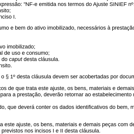
expressão: "NF-e emitida nos termos do Ajuste SINIEF nº.
sito;
nciso I.
mo e bem do ativo imobilizado, necessários à prestação 
vo imobilizado;
al de uso e consumo;
I do
caput
desta cláusula.
nsito.
 o § 1º desta cláusula devem ser acobertadas por docume
os de que trata este ajuste, os bens, materiais e demai
 para a prestação, deverão retornar ao estabeleciment
ado, que deverá conter os dados identificativos do bem,
ta este ajuste, os bens, materiais e demais peças com d
vistos nos incisos I e II desta cláusula.