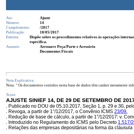
Ato:
Ajuste
Número:
14
Complemento:
/2017
Publicação:
10/05/2017
Ementa:
Dispõe sobre os procedimentos relativos às operações internas 
especifica.
Assunto:
Aeronave Peça/Parte e Acessório
Documentos Fiscais
Nota Explicativa:
Nota: " Os documentos contidos nesta base de dados têm caráter meramente infor
Texto:
AJUSTE SINIEF 14, DE 29 DE SETEMBRO DE 201
. Publicado no DOU de 05.10.2017, Seção 1, p. 29 e 30, p
. Revoga,
a partir de
1°/12/2017
, o C
onvênio ICMS
23/09.
. Redução de base de cálculo, a
partir de
1°/12/2017
:
v. Co
. Introduzido no Regulamento do ICMS pelo Decreto
1.517/
.
Relações das empresas depositárias na forma da cláusu