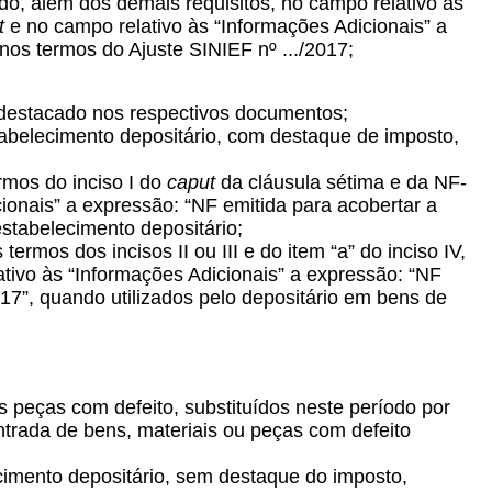
do, além dos demais requisitos, no campo relativo às
t
e no campo relativo às “Informações Adicionais” a
os termos do Ajuste SINIEF nº .../2017;
o destacado nos respectivos documentos;
stabelecimento depositário, com destaque de imposto,
rmos do inciso I do
caput
da cláusula sétima e da NF-
cionais” a expressão: “NF emitida para acobertar a
estabelecimento depositário;
mos dos incisos II ou III e do item “a” do inciso IV,
ativo às “Informações Adicionais” a expressão: “NF
17”, quando utilizados pelo depositário em bens de
s peças com defeito, substituídos neste período por
trada de bens, materiais ou peças com defeito
ecimento depositário, sem destaque do imposto,