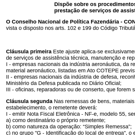
Dispõe sobre os procedimentos 
prestação de serviços de assis
O Conselho Nacional de Política Fazendária - C
vista o disposto nos arts. 102 e 199 do Código Tribut
Cláusula primeira
Este ajuste aplica-se exclusivame
de serviços de assistência técnica, manutenção e repa
I - empresas nacionais da indústria aeronáutica, da 
material aeronáutico, listadas em Ato COTEPE previs
II - empresas nacionais da indústria de defesa, re
Ministério da Defesa publicada no Diário Oficial;
III - oficinas, reparadoras ou de conserto, que fore
Cláusula segunda
Nas remessas de bens, materiais e
estabelecimento, o remetente deverá:
I - emitir Nota Fiscal Eletrônica - NF-e, modelo 55, 
a) como destinatário o próprio remetente;
b) como natureza da operação: “Simples Remessa”;
c) no grupo "G - Identificação do local de entrega", o