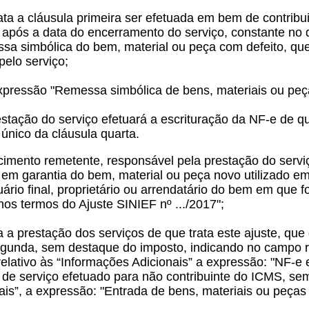
ata a cláusula primeira ser efetuada em bem de contribu
s após a data do encerramento do serviço, constante no 
ssa simbólica do bem, material ou peça com defeito, que
pelo serviço;
 expressão "Remessa simbólica de bens, materiais ou pe
stação do serviço efetuará a escrituração da NF-e de qu
 único da cláusula quarta.
imento remetente, responsável pela prestação do serviço
a em garantia do bem, material ou peça novo utilizado e
ário final, proprietário ou arrendatário do bem em que fo
nos termos do Ajuste SINIEF nº .../2017";
 a prestação dos serviços de que trata este ajuste, qu
segunda, sem destaque do imposto, indicando no campo r
ativo às “Informações Adicionais” a expressão: "NF-e em
e de serviço efetuado para não contribuinte do ICMS, s
nais”, a expressão: "Entrada de bens, materiais ou peça