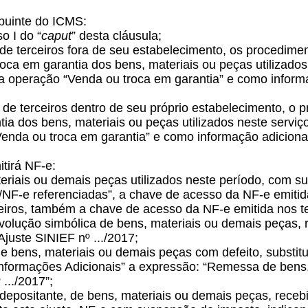
ibuinte do ICMS:
o I do “
caput
” desta cláusula;
 de terceiros fora de seu estabelecimento, os procedime
troca em garantia dos bens, materiais ou peças utilizado
a operação “Venda ou troca em garantia” e como informa
 de terceiros dentro de seu próprio estabelecimento, o 
tia dos bens, materiais ou peças utilizados neste servi
enda ou troca em garantia” e como informação adiciona
itirá NF-e:
teriais ou demais peças utilizados neste período, com 
/NF-e referenciadas”, a chave de acesso da NF-e emitid
ceiros, também a chave de acesso da NF-e emitida nos te
evolução simbólica de bens, materiais ou demais peças,
Ajuste SINIEF nº .../2017;
de bens, materiais ou demais peças com defeito, substi
“Informações Adicionais” a expressão: “Remessa de bens,
.../2017”;
ao depositante, de bens, materiais ou demais peças, rec