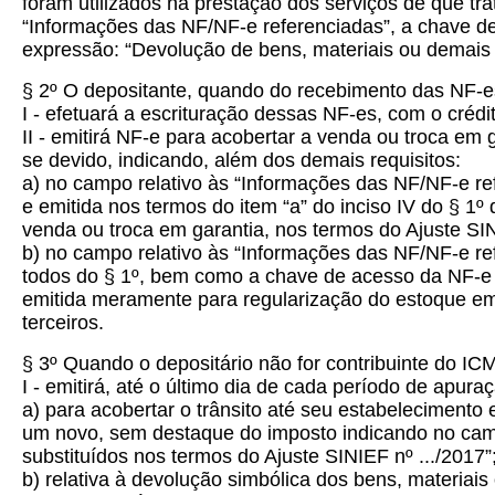
foram utilizados na prestação dos serviços de que tr
“Informações das NF/NF-e referenciadas”, a chave de
expressão: “Devolução de bens, materiais ou demais 
§ 2º O depositante, quando do recebimento das NF-es 
I - efetuará a escrituração dessas NF-es, com o cré
II - emitirá NF-e para acobertar a venda ou troca em
se devido, indicando, além dos demais requisitos:
a) no campo relativo às “Informações das NF/NF-e re
e emitida nos termos do item “a” do inciso IV do § 1º
venda ou troca em garantia, nos termos do Ajuste SIN
b) no campo relativo às “Informações das NF/NF-e refe
todos do § 1º, bem como a chave de acesso da NF-e 
emitida meramente para regularização do estoque em p
terceiros.
§ 3º Quando o depositário não for contribuinte do IC
I - emitirá, até o último dia de cada período de apura
a) para acobertar o trânsito até seu estabelecimento
um novo, sem destaque do imposto indicando no campo
substituídos nos termos do Ajuste SINIEF nº .../2017”
b) relativa à devolução simbólica dos bens, materiai