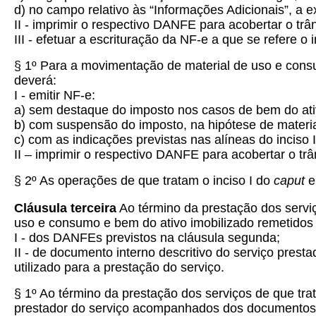
d) no campo relativo às “Informações Adicionais”, a 
II - imprimir o respectivo DANFE para acobertar o trân
III - efetuar a escrituração da NF-e a que se refere o i
§ 1º Para a movimentação de material de uso e consu
deverá:
I - emitir NF-e:
a) sem destaque do imposto nos casos de bem do ati
b) com suspensão do imposto, na hipótese de materi
c) com as indicações previstas nas alíneas do inciso 
II – imprimir o respectivo DANFE para acobertar o trâ
§ 2º As operações de que tratam o inciso I do
caput
e
Cláusula terceira
Ao término da prestação dos serviç
uso e consumo e bem do ativo imobilizado remetidos
I - dos DANFEs previstos na cláusula segunda;
II - de documento interno descritivo do serviço prest
utilizado para a prestação do serviço.
§ 1º Ao término da prestação dos serviços de que tra
prestador do serviço acompanhados dos documentos pre