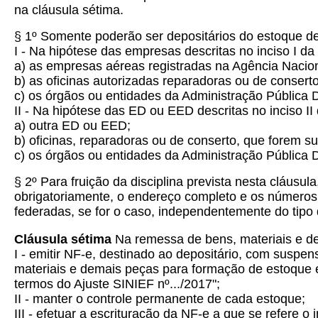
na cláusula sétima.
§ 1º Somente poderão ser depositários do estoque de 
I - Na hipótese das empresas descritas no inciso I da 
a) as empresas aéreas registradas na Agência Nacion
b) as oficinas autorizadas reparadoras ou de consert
c) os órgãos ou entidades da Administração Pública D
II - Na hipótese das ED ou EED descritas no inciso II 
a) outra ED ou EED;
b) oficinas, reparadoras ou de conserto, que forem 
c) os órgãos ou entidades da Administração Pública D
§ 2º Para fruição da disciplina prevista nesta cláusu
obrigatoriamente, o endereço completo e os números 
federadas, se for o caso, independentemente do tipo 
Cláusula sétima
Na remessa de bens, materiais e de
I - emitir NF-e, destinado ao depositário, com susp
materiais e demais peças para formação de estoque e
termos do Ajuste SINIEF nº.../2017";
II - manter o controle permanente de cada estoque;
III - efetuar a escrituração da NF-e a que se refere o i