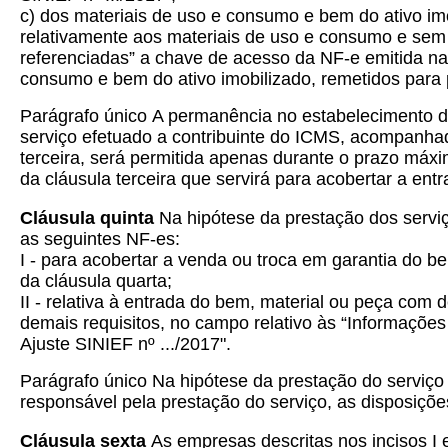
c) dos materiais de uso e consumo e bem do ativo im
relativamente aos materiais de uso e consumo e sem 
referenciadas” a chave de acesso da NF-e emitida na
consumo e bem do ativo imobilizado, remetidos para p
Parágrafo único
A permanência no estabelecimento do 
serviço efetuado a contribuinte do ICMS, acompanhad
terceira, será permitida apenas durante o prazo máxi
da cláusula terceira que servirá para acobertar a ent
Cláusula quinta
Na hipótese da prestação dos serviç
as seguintes NF-es:
I - para acobertar a venda ou troca em garantia do b
da cláusula quarta;
II - relativa à entrada do bem, material ou peça com 
demais requisitos, no campo relativo às “Informações
Ajuste SINIEF nº .../2017".
Parágrafo único Na hipótese da prestação do serviço 
responsável pela prestação do serviço, as disposições
Cláusula sexta
As empresas descritas nos incisos I 