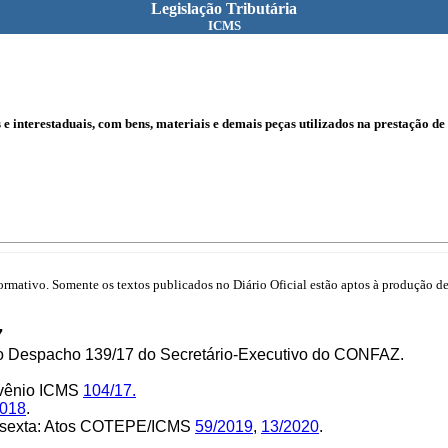
Legislação Tributária
ICMS
e interestaduais, com bens, materiais e demais peças utilizados na prestação de 
mativo. Somente os textos publicados no Diário Oficial estão aptos à produção de 
7
elo Despacho 139/17 do Secretário-Executivo do CONFAZ.
nvênio ICMS
104/17.
2018
.
la sexta: Atos COTEPE/ICMS
59/2019
,
13/2020
.