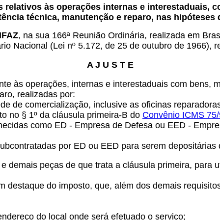
relativos às operações internas e interestaduais, c
tência técnica, manutenção e reparo, nas hipóteses 
ONFAZ
, na sua 166ª Reunião Ordinária, realizada em Bras
ário Nacional (Lei nº 5.172, de 25 de outubro de 1966), r
A J U S T E
nte às operações, internas e interestaduais com bens, m
ro, realizadas por:
rede de comercialização, inclusive as oficinas reparador
to no § 1º da cláusula primeira-B do
Convênio ICMS 75/
conhecidas como ED - Empresa de Defesa ou EED - Empres
m subcontratadas por ED ou EED para serem depositárias
 demais peças de que trata a cláusula primeira, para ut
sem destaque do imposto, que, além dos demais requisitos
 endereço do local onde será efetuado o serviço;