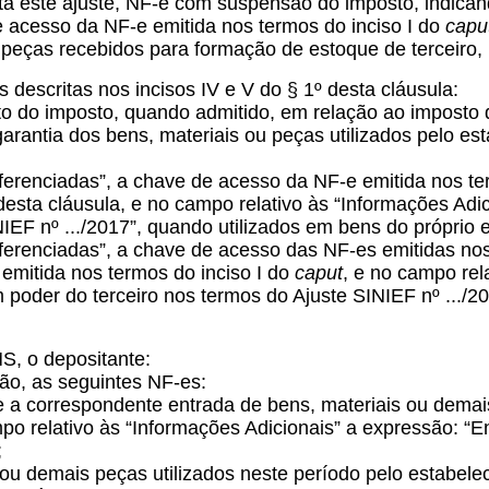
ata este ajuste, NF-e com suspensão do imposto, indican
 acesso da NF-e emitida nos termos do inciso I do
capu
peças recebidos para formação de estoque de terceiro, n
descritas nos incisos IV e V do § 1º desta cláusula:
dito do imposto, quando admitido, em relação ao impost
 garantia dos bens, materiais ou peças utilizados pelo e
ferenciadas”, a chave de acesso da NF-e emitida nos te
 desta cláusula, e no campo relativo às “Informações Adi
IEF nº .../2017”, quando utilizados em bens do próprio 
renciadas”, a chave de acesso das NF-es emitidas nos ter
emitida nos termos do inciso I do
caput
, e no campo rel
oder do terceiro nos termos do Ajuste SINIEF nº .../20
MS, o depositante:
ção, as seguintes NF-es:
 e a correspondente entrada de bens, materiais ou demai
 relativo às “Informações Adicionais” a expressão: “En
;
s ou demais peças utilizados neste período pelo estabel