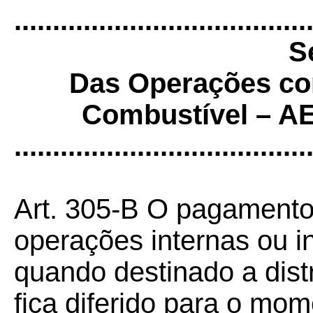
......................................
S
Das Operações com
Combustível – A
......................................
Art. 305-B O pagamento
operações internas ou i
quando destinado a dist
fica diferido para o mo