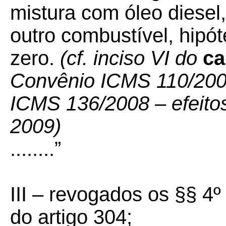
mistura com óleo diesel,
outro combustível, hipó
zero.
(cf. inciso VI do
c
Convênio ICMS 110/2007
ICMS 136/2008 – efeitos 
2009)
........”
III –
revogados os §§ 4º 
do artigo 304;