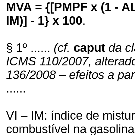
MVA = {[PMPF x (1 - ALI
IM)] - 1} x 100
.
§ 1º ......
(cf.
caput
da c
ICMS 110/2007, alterad
136/2008 – efeitos a par
......
VI – IM: índice de mistur
combustível na gasolina