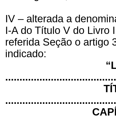
IV – alterada a denomi
I-A do Título V do Livro
referida Seção o artigo
indicado:
“
......................................
TÍ
......................................
CAPÍ