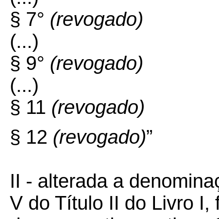
§ 7°
(revogado)
(...)
§ 9°
(revogado)
(...)
§ 11
(revogado)
§ 12
(revogado)
”
II - alterada a denomina
V do Título II do Livro I,