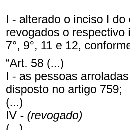
I - alterado o inciso I d
revogados o respectivo 
7°, 9°, 11 e 12, conform
“Art.
58
(...)
I - as pessoas arroladas
disposto no artigo 759;
(...)
IV -
(revogado)
(...)