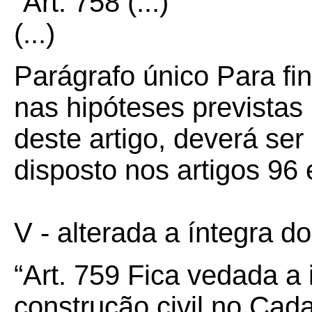
“Art.
758
(...)
(...)
Parágrafo único Para fi
nas hipóteses previstas
deste artigo, deverá ser
disposto nos artigos 96
V - alterada a íntegra d
“Art.
759
Fica vedada a 
construção civil no Cada