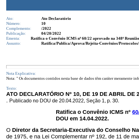
Ato:
Ato Declaratório
Número:
10
Complemento:
/2022
Publicação:
04/20/2022
Ementa:
Ratifica o Convênio ICMS nº 60/22 aprovado na 348ª Reuniã
Assunto:
Ratifica/Publica/Aprova/Rejeita-Convênios/Protocolos/
Nota Explicativa:
Nota: " Os documentos contidos nesta base de dados têm caráter meramente infor
Texto:
ATO DECLARATÓRIO Nº 10, DE 19 DE ABRIL DE 
.
Publicado no DOU de 20.04.2022, Seção 1, p. 30.
Ratifica o Convênio ICMS nº
60
DOU em 14.04.2022.
O
Diretor da Secretaria-Executiva do Conselho Na
de 1975, e na Lei Complementar nº 192, de 11 de març