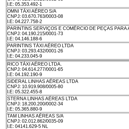
I.E:
05.353.492-1
OMNI TÁXI AÉREO S/A
CNPJ:
03.670.763/0003-08
I.E:
04.227.758-2
PARINTINS SERVIÇOS E COMÉRCIO DE PEÇAS PARA 
CNPJ:
04.190.215/0001-73
I.E:
04.146.188-6
PARINTINS TÁXI AÉREO LTDA
CNPJ:
03.293.432/0001-26
I.E:
04.233.045-9
RICO TÁXI AÉREO LTDA.
CNPJ:
04.614.277/0001-65
I.E:
04.192.190-9
SIDERAL LINHAS AÉREAS LTDA
CNPJ:
10.919.908/0005-80
I.E:
05.322.455-8
STERNA LINHAS AÉREAS LTDA
CNPJ:
18.200.200/0002-34
I.E:
05.365.880-9
TAM LINHAS AÉREAS S/A
CNPJ:
02.012.862/0035-09
I.E:
04141.629-5 NL