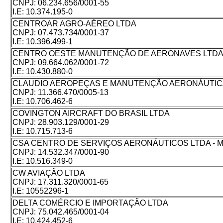
CNPJ:
06.234.656/0001-55
I.E:
10.374.195-0
CENTROAR AGRO-AÉREO LTDA
CNPJ:
07.473.734/0001-37
I.E:
10.396.499-1
CENTRO OESTE MANUTENÇÃO DE AERONAVES LTDA 
CNPJ:
09.664.062/0001-72
I.E:
10.430.880-0
CLAUDIO AEROPEÇAS E MANUTENÇÃO AERONÁUTICA
CNPJ:
11.366.470/0005-13
I.E:
10.706.462-6
COVINGTON AIRCRAFT DO BRASIL LTDA
CNPJ:
28.903.129/0001-29
I.E:
10.715.713-6
CSA CENTRO DE SERVIÇOS AERONÁUTICOS LTDA - 
CNPJ:
14.532.347/0001-90
I.E:
10.516.349-0
CW AVIAÇÃO LTDA
CNPJ:
17.311.320/0001-65
I.E:
10552296-1
DELTA COMÉRCIO E IMPORTAÇÃO LTDA
CNPJ:
75.042.465/0001-04
I.E:
10.424.452-6