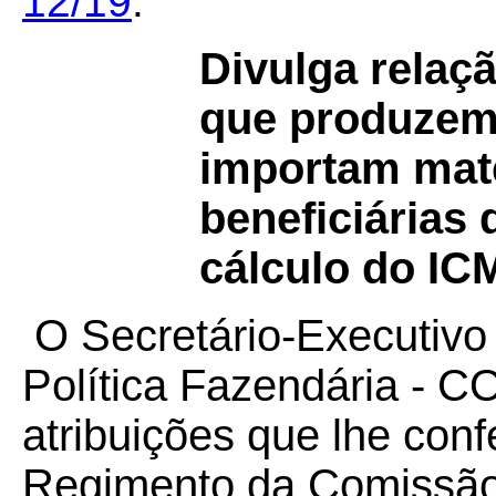
12/19
.
Divulga relaç
que produzem
importam mate
beneficiárias
cálculo do IC
O Secretário-Executivo
Política Fazendária - 
atribuições que lhe confe
Regimento da Comissão