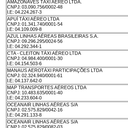
AMAZONAVES TÁXI AÉREO LTDA.
CNPJ:
03.090.756/0002-48
I.E:
04.224.267-3
APUÍ TÁXI AÉREO LTDA
CNPJ:
01.341.740/0001-54
I.E:
04.109.009-8
AZUL LINHAS AÉREAS BRASILEIRAS S.A.
CNPJ:
09.296.295/0024-56
I.E:
04.292.344-1
CTA - CLEITON TÁXI AÉREO LTDA
CNPJ:
04.984.400/0001-30
I.E:
04.154.503-6
MANAUS AEROTÁXI PARTICIPAÇÕES LTDA
CNPJ:
02.324.940/0001-61
I.E:
04.137.642-0
MAP TRANSPORTES AÉREOS LTDA
CNPJ:
10.483.635/0001-40
I.E:
04.233.604-0
OCEANAIR LINHAS AÉREAS S/A
CNPJ:
02.575.829/0042-16
I.E:
04.291.133-8
OCEANAIR LINHAS AÉREAS S/A
CNPJ:
02.575.829/0082-03