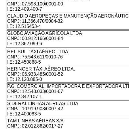
CNPJ:
07.598.100/0001-00
I.E:
12.409.400-7
CLAUDIO AEROPEÇAS E MANUTENÇÃO AERONÁUTICA
CNPJ:
11.366.470/0004-32
I.E:
12.515453-4
GLOBO AVIAÇÃO AGRÍCOLA LTDA
CNPJ:
00.912.166/0001-84
I.E:
12.362.099-6
HELISUL TÁXI AÉREO LTDA.
CNPJ:
75.543.611/0010-76
I.E:
12.450868-5
HERINGER TÁXI AÉREO LTDA.
CNPJ:
06.933.485/0001-52
I.E:
12.120.885-0
P.G. COMERCIAL, IMPORTADORA E EXPORTADORA LT
CNPJ:
12.543.033/0001-67
I.E:
12.342.107-1
SIDERAL LINHAS AÉREAS LTDA
CNPJ:
10.919.908/0007-42
I.E:
12.400083-5
TAM LINHAS AÉREAS S/A
CNPJ:
02.012.862/0017-27