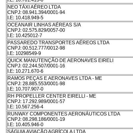
NEO TÁXI AÉREO LTDA
CNPJ:
08.941.394/0001-94
I.E:
10.418.949-5
OCEANAIR LINHAS AÉREAS S/A
CNPJ:
02.575.829/0057-00
I.E:
10.425012-7
PASSAREDO TRANSPORTES AÉREOS LTDA
CNPJ:
00.512.777/0012-98
I.E:
10298549-9
QUICK MANUTENÇÃO DE AERONAVES EIRELI
CNPJ:
02.244.507/0001-16
I.E:
10.271.670-6
RAMOS PEÇAS E AERONAVES LTDA - ME
CNPJ:
28.885.553/0001-98
I.E:
10.707.907-0
RH PROPELLER CENTER EIRELLI - ME
CNPJ:
17.292.989/0001-57
I.E:
10.567.256-4
RUNWAY COMPONENTES AERONÁUTICOS LTDA
CNPJ:
08.298.186/0001-19
I.E:
10.405.946-0
SÁGUIA AVIAÇÃO AGRÍCOLA LTDA