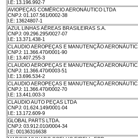
I.E:
13.196.992-7
AVIOPEÇAS COMÉRCIO AERONÁUTICO LTDA
CNPJ:
01.107.561/0002-38
I.E:
13624807-1
AZUL LINHAS AÉREAS BRASILEIRAS S.A.
CNPJ:
09.296.295/0027-07
I.E:
13.371.438-1
CLAUDIO AEROPEÇAS E MANUTENÇÃO AERONÁUTICA
CNPJ:
11.366.470/0001-90
I.E:
13.407.255-3
CLAUDIO AEROPEÇAS E MANUTENÇÃO AERONÁUTICA
CNPJ:
11.366.470/0003-51
I.E:
13.696.534-2
CLAUDIO AEROPEÇAS E MANUTENÇÃO AERONÁUTICA
CNPJ:
11.366.470/0002-70
I.E:
13.441.003-3
CLAUDIO AUTO PEÇAS LTDA
CNPJ:
01.624.149/0001-04
I.E:
13.172.609-9
GLOBAL PARTS LTDA.
CNPJ:
03.912.010/0004-34
I.E:
00136316638