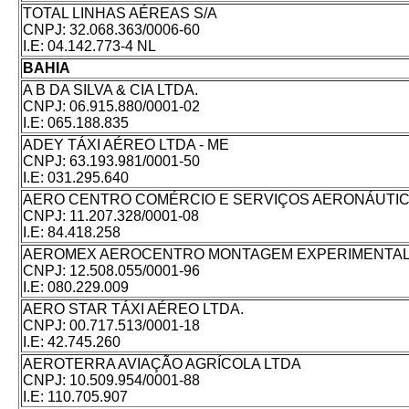
TOTAL LINHAS AÉREAS S/A
CNPJ:
32.068.363/0006-60
I.E:
04.142.773-4 NL
BAHIA
A B DA SILVA & CIA LTDA.
CNPJ:
06.915.880/0001-02
I.E:
065.188.835
ADEY TÁXI AÉREO LTDA - ME
CNPJ:
63.193.981/0001-50
I.E:
031.295.640
AERO CENTRO COMÉRCIO E SERVIÇOS AERONÁUTIC
CNPJ:
11.207.328/0001-08
I.E:
84.418.258
AEROMEX AEROCENTRO MONTAGEM EXPERIMENTAL
CNPJ:
12.508.055/0001-96
I.E:
080.229.009
AERO STAR TÁXI AÉREO LTDA.
CNPJ:
00.717.513/0001-18
I.E:
42.745.260
AEROTERRA AVIAÇÃO AGRÍCOLA LTDA
CNPJ:
10.509.954/0001-88
I.E:
110.705.907