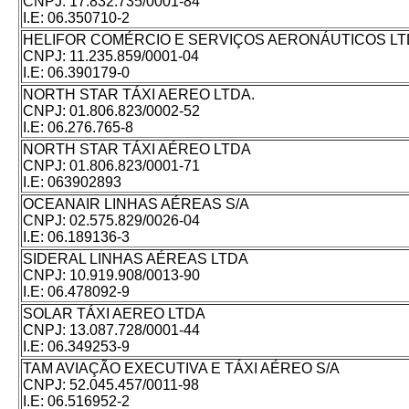
CNPJ:
17.832.735/0001-84
I.E:
06.350710-2
HELIFOR COMÉRCIO E SERVIÇOS AERONÁUTICOS L
CNPJ:
11.235.859/0001-04
I.E:
06.390179-0
NORTH STAR TÁXI AEREO LTDA.
CNPJ:
01.806.823/0002-52
I.E:
06.276.765-8
NORTH STAR TÁXI AÉREO LTDA
CNPJ:
01.806.823/0001-71
I.E:
063902893
OCEANAIR LINHAS AÉREAS S/A
CNPJ:
02.575.829/0026-04
I.E:
06.189136-3
SIDERAL LINHAS AÉREAS LTDA
CNPJ:
10.919.908/0013-90
I.E:
06.478092-9
SOLAR TÁXI AEREO LTDA
CNPJ:
13.087.728/0001-44
I.E:
06.349253-9
TAM AVIAÇÃO EXECUTIVA E TÁXI AÉREO S/A
CNPJ:
52.045.457/0011-98
I.E:
06.516952-2