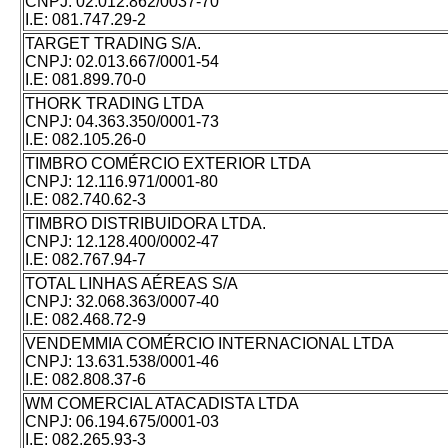
CNPJ:
02.012.862/0037-70
I.E:
081.747.29-2
TARGET TRADING S/A.
CNPJ:
02.013.667/0001-54
I.E:
081.899.70-0
THORK TRADING LTDA
CNPJ:
04.363.350/0001-73
I.E:
082.105.26-0
TIMBRO COMÉRCIO EXTERIOR LTDA
CNPJ:
12.116.971/0001-80
I.E:
082.740.62-3
TIMBRO DISTRIBUIDORA LTDA.
CNPJ:
12.128.400/0002-47
I.E:
082.767.94-7
TOTAL LINHAS AÉREAS S/A
CNPJ:
32.068.363/0007-40
I.E:
082.468.72-9
VENDEMMIA COMÉRCIO INTERNACIONAL LTDA
CNPJ:
13.631.538/0001-46
I.E:
082.808.37-6
WM COMERCIAL ATACADISTA LTDA
CNPJ:
06.194.675/0001-03
I.E:
082.265.93-3