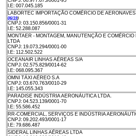
CNPJ:
00.977.675/0001-95
I.E:
007.045.185
LABORTEC IMPORTAÇÃO COMÉRCIO DE AERONAVES 
06/19
)
CNPJ: 03.150.856/0001-31
I.E:
52.288.087
MONTAER - MONTAGEM, MANUTENÇÃO E COMÉRCIO 
LTDA
CNPJ:
19.073.294/0001-00
I.E:
112.502.522
OCEANAIR LINHAS AÉREAS S/A
CNPJ:
02.575.829/0014-62
I.E:
068.095.367
OMNI TÁXI AÉREO S.A
CNPJ:
03.670.763/0010-29
I.E:
145.055.343
PARADISE INDÚSTRIA AERONÁUTICA LTDA.
CNPJ:
04.523.139/0001-70
I.E:
55.586.452
RR-COMERCIAL, SERVIÇOS E INDÚSTRIA AERONÁUTI
CNPJ:
09.202.493/0001-17
I.E:
79.686.487
SIDERAL LINHAS AÉREAS LTDA