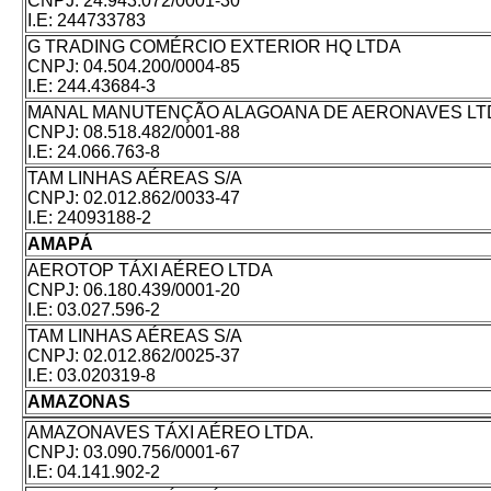
CNPJ:
24.943.072/0001-30
I.E:
244733783
G TRADING COMÉRCIO EXTERIOR HQ LTDA
CNPJ:
04.504.200/0004-85
I.E:
244.43684-3
MANAL MANUTENÇÃO ALAGOANA DE AERONAVES LT
CNPJ:
08.518.482/0001-88
I.E:
24.066.763-8
TAM LINHAS AÉREAS S/A
CNPJ:
02.012.862/0033-47
I.E:
24093188-2
AMAPÁ
AEROTOP TÁXI AÉREO LTDA
CNPJ:
06.180.439/0001-20
I.E:
03.027.596-2
TAM LINHAS AÉREAS S/A
CNPJ:
02.012.862/0025-37
I.E:
03.020319-8
AMAZONAS
AMAZONAVES TÁXI AÉREO LTDA.
CNPJ:
03.090.756/0001-67
I.E:
04.141.902-2