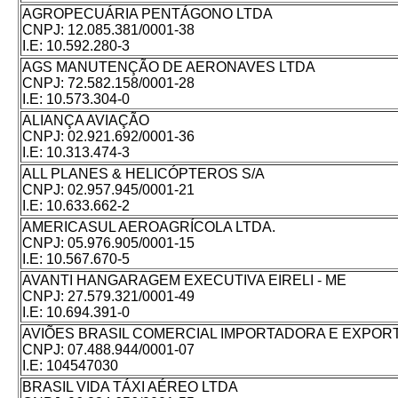
AGROPECUÁRIA PENTÁGONO LTDA
CNPJ:
12.085.381/0001-38
I.E:
10.592.280-3
AGS MANUTENÇÃO DE AERONAVES LTDA
CNPJ:
72.582.158/0001-28
I.E:
10.573.304-0
ALIANÇA AVIAÇÃO
CNPJ:
02.921.692/0001-36
I.E:
10.313.474-3
ALL PLANES & HELICÓPTEROS S/A
CNPJ:
02.957.945/0001-21
I.E:
10.633.662-2
AMERICASUL AEROAGRÍCOLA LTDA.
CNPJ:
05.976.905/0001-15
I.E:
10.567.670-5
AVANTI HANGARAGEM EXECUTIVA EIRELI - ME
CNPJ:
27.579.321/0001-49
I.E:
10.694.391-0
AVIÕES BRASIL COMERCIAL IMPORTADORA E EXPORT
CNPJ:
07.488.944/0001-07
I.E:
104547030
BRASIL VIDA TÁXI AÉREO LTDA