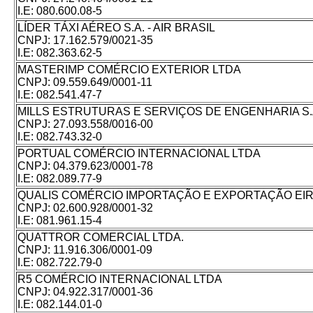
I.E:
080.600.08-5
LÍDER TÁXI AÉREO S.A. - AIR BRASIL
CNPJ:
17.162.579/0021-35
I.E:
082.363.62-5
MASTERIMP COMÉRCIO EXTERIOR LTDA
CNPJ:
09.559.649/0001-11
I.E:
082.541.47-7
MILLS ESTRUTURAS E SERVIÇOS DE ENGENHARIA S.
CNPJ:
27.093.558/0016-00
I.E:
082.743.32-0
PORTUAL COMÉRCIO INTERNACIONAL LTDA
CNPJ:
04.379.623/0001-78
I.E:
082.089.77-9
QUALIS COMÉRCIO IMPORTAÇÃO E EXPORTAÇÃO EIR
CNPJ:
02.600.928/0001-32
I.E:
081.961.15-4
QUATTROR COMERCIAL LTDA.
CNPJ:
11.916.306/0001-09
I.E:
082.722.79-0
R5 COMÉRCIO INTERNACIONAL LTDA
CNPJ:
04.922.317/0001-36
I.E:
082.144.01-0