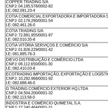
COPPER TRADING S/A
CNPJ:
04.195.578/0002-82
I.E:
082.091.23-4
COTIA COMERCIAL EXPORTADORA E IMPORTADORA S
CNPJ:
02.176.290/0001-54
I.E:
082.461.26-0
COTIA TRADING S/A
CNPJ:
72.891.955/0001-97
I.E:
082.010.35-8
COTIA VITÓRIA SERVIÇOS E COMÉRCIO S/A
CNPJ:
01.826.229/0001-42
I.E:
081.895.76-3
DIEVO DISTRIBUIÇÃO E COMÉRCIO LTDA
CNPJ:
08.112.650/0001-30
I.E:
082.410.03-8
ECOTRADING IMPORTAÇÃO, EXPORTAÇÃO E LOGÍSTI
CNPJ:
10.292.968/0001-92
I.E:
082.688.46-0
G TRADING COMÉRCIO EXTERIOR HQ LTDA
CNPJ:
04.504.200/0001-32
I.E:
082.113.58-0
INDÚSTRIA E COMÉRCIO QUIMETAL S.A.
CNPJ:
27.240.464/0001-21