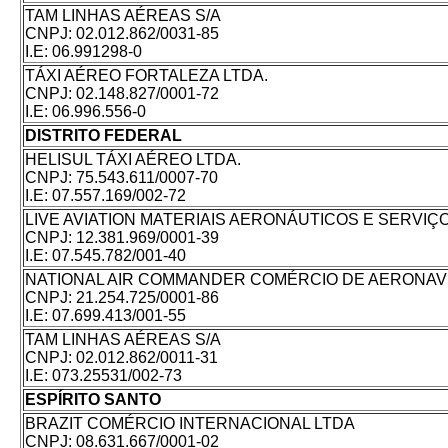
TAM LINHAS AÉREAS S/A
CNPJ:
02.012.862/0031-85
I.E:
06.991298-0
TÁXI AÉREO FORTALEZA LTDA.
CNPJ:
02.148.827/0001-72
I.E:
06.996.556-0
DISTRITO FEDERAL
HELISUL TÁXI AÉREO LTDA.
CNPJ:
75.543.611/0007-70
I.E:
07.557.169/002-72
LIVE AVIATION MATERIAIS AERONÁUTICOS E SERVIÇ
CNPJ:
12.381.969/0001-39
I.E:
07.545.782/001-40
NATIONAL AIR COMMANDER COMÉRCIO DE AERONAV
CNPJ:
21.254.725/0001-86
I.E:
07.699.413/001-55
TAM LINHAS AÉREAS S/A
CNPJ:
02.012.862/0011-31
I.E:
073.25531/002-73
ESPÍRITO SANTO
BRAZIT COMÉRCIO INTERNACIONAL LTDA
CNPJ:
08.631.667/0001-02