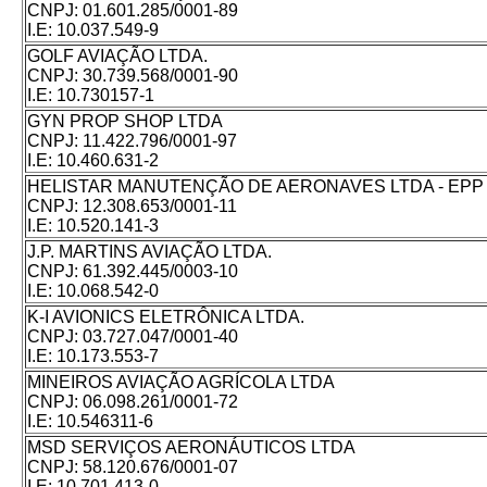
CNPJ:
01.601.285/0001-89
I.E:
10.037.549-9
GOLF AVIAÇÃO LTDA.
CNPJ:
30.739.568/0001-90
I.E:
10.730157-1
GYN PROP SHOP LTDA
CNPJ:
11.422.796/0001-97
I.E:
10.460.631-2
HELISTAR MANUTENÇÃO DE AERONAVES LTDA - EPP
CNPJ:
12.308.653/0001-11
I.E:
10.520.141-3
J.P. MARTINS AVIAÇÃO LTDA.
CNPJ:
61.392.445/0003-10
I.E:
10.068.542-0
K-I AVIONICS ELETRÔNICA LTDA.
CNPJ:
03.727.047/0001-40
I.E:
10.173.553-7
MINEIROS AVIAÇÃO AGRÍCOLA LTDA
CNPJ:
06.098.261/0001-72
I.E:
10.546311-6
MSD SERVIÇOS AERONÁUTICOS LTDA
CNPJ:
58.120.676/0001-07
I.E:
10.701.413-0