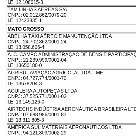
I.E:
12.108015-3
TAM LINHAS AÉREAS S/A
CNPJ:
02.012.862/0079-20
I.E:
12423835-1
MATO GROSSO
ABELHA TÁXI AÉREO E MANUTENÇÃO LTDA
CNPJ:
24.702.862/0001-24
I.E:
13.058.606-4
A. C. CAMPO ADMINISTRAÇÃO DE BENS E PARTICIPA
CNPJ:
21.239.999/0001-04
I.E:
13650180-0
AGRISUL AVIAÇÃO AGRÍCOLA LTDA. - ME
CNPJ:
04.727.774/0001-70
I.E:
13678204-3
AGUILERA AUTOPEÇAS LTDA.
CNPJ:
37.525.771/0001-02
I.E:
13.145.126-0
AIRTECHS INDÚSTRIA AERONÁUTICA BRASILEIRA LTD
CNPJ:
07.688.986/0001-83
I.E:
13.311.805-3
AMÉRICA SUL MATERIAIS AERONÁUTICOS LTDA
CNPJ:
94.121.803/0002-29