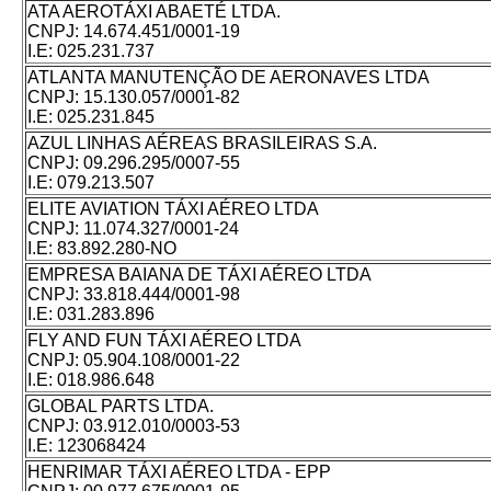
ATA AEROTÁXI ABAETÉ LTDA.
CNPJ:
14.674.451/0001-19
I.E:
025.231.737
ATLANTA MANUTENÇÃO DE AERONAVES LTDA
CNPJ:
15.130.057/0001-82
I.E:
025.231.845
AZUL LINHAS AÉREAS BRASILEIRAS S.A.
CNPJ:
09.296.295/0007-55
I.E:
079.213.507
ELITE AVIATION TÁXI AÉREO LTDA
CNPJ:
11.074.327/0001-24
I.E:
83.892.280-NO
EMPRESA BAIANA DE TÁXI AÉREO LTDA
CNPJ:
33.818.444/0001-98
I.E:
031.283.896
FLY AND FUN TÁXI AÉREO LTDA
CNPJ:
05.904.108/0001-22
I.E:
018.986.648
GLOBAL PARTS LTDA.
CNPJ:
03.912.010/0003-53
I.E:
123068424
HENRIMAR TÁXI AÉREO LTDA - EPP