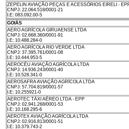
ZEPELIN AVIAÇÃO PEÇAS E ACESSÓRIOS EIRELI - EP
CNPJ:
22.064.518/0001-21
I.E:
083.092.00-5
GOIÁS
AERO AGRÍCOLA GIRUAENSE LTDA
CNPJ:
02.668.360/0001-91
I.E:
10.488.284-0
AERO AGRÍCOLA RIO VERDE LTDA
CNPJ:
37.395.761/0001-08
I.E:
10.444.953-5
AEROCÉU AVIAÇÃO AGRÍCOLA LTDA
CNPJ:
14.936.243/0001-40
I.E:
10.528.341-0
AEROSAFRA AVIAÇÃO AGRÍCOLA LTDA
CNPJ:
57.704.819/0001-57
I.E:
10.255921-0
AEROTEC TÁXI AÉREO LTDA - EPP
CNPJ:
02.941.268/0001-53
I.E:
10.168.295-6
AEROTEX AVIAÇÃO AGRÍCOLA LTDA
CNPJ:
02.916.813/0001-51
I.E:
10.379.743-2