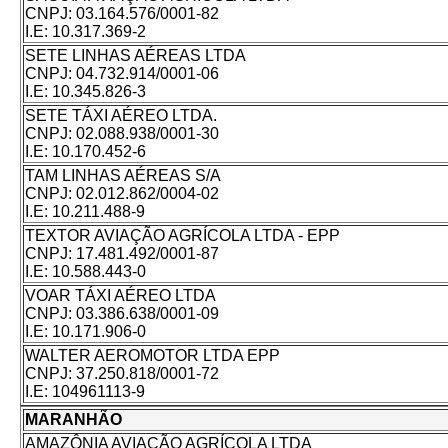
CNPJ:
03.164.576/0001-82
I.E:
10.317.369-2
SETE LINHAS AÉREAS LTDA
CNPJ:
04.732.914/0001-06
I.E:
10.345.826-3
SETE TÁXI AÉREO LTDA.
CNPJ:
02.088.938/0001-30
I.E:
10.170.452-6
TAM LINHAS AÉREAS S/A
CNPJ:
02.012.862/0004-02
I.E:
10.211.488-9
TEXTOR AVIAÇÃO AGRÍCOLA LTDA - EPP
CNPJ:
17.481.492/0001-87
I.E:
10.588.443-0
VOAR TÁXI AÉREO LTDA
CNPJ:
03.386.638/0001-09
I.E:
10.171.906-0
WALTER AEROMOTOR LTDA EPP
CNPJ:
37.250.818/0001-72
I.E:
104961113-9
MARANHÃO
AMAZÔNIA AVIAÇÃO AGRÍCOLA LTDA