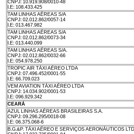
CNPJ:
10.919.908/0010-48
I.E:
108.433.425
TAM LINHAS AÉREAS S/A
CNPJ:
02.012.862/0057-14
I.E:
013.467.982
TAM LINHAS AÉREAS S/A
CNPJ:
02.012.862/0073-34
I.E:
013.440.099
TAM LINHAS AÉREAS S/A.
CNPJ:
02.012.862/0032-66
I.E:
054.978.250
TROPIC AIR TÁXI AÉREO LTDA
CNPJ:
07.496.452/0001-55
I.E:
66.709.023
VEM AVIATION TÁXI AÉREO LTDA
CNPJ:
14.034.902/0001-53
I.E:
096.929.342
CEARÁ
AZUL LINHAS AÉREAS BRASILEIRAS S.A.
CNPJ:
09.296.295/0018-08
I.E:
06.375.068-6
B.G.&P. TÁXI AÉREO E SERVIÇOS AERONÁUTICOS LTD