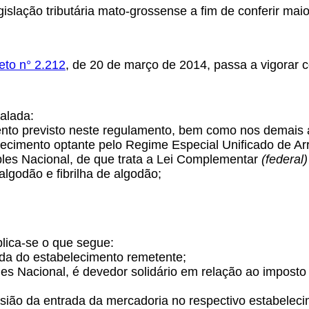
ção tributária mato-grossense a fim de conferir maior 
eto n° 2.212
, de 20 de março de 2014, passa a vigorar 
nalada:
ento previsto neste regulamento, bem como nos demais at
lecimento optante pelo Regime Especial Unificado de Ar
es Nacional, de que trata a Lei Complementar
(federal)
lgodão e fibrilha de algodão;
plica-se o que segue:
ída do estabelecimento remetente;
mples Nacional, é devedor solidário em relação ao impos
casião da entrada da mercadoria no respectivo estabelec