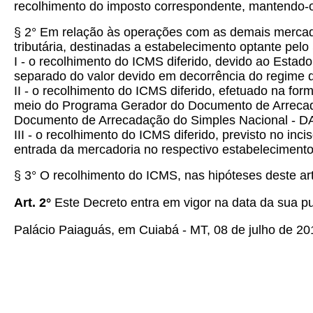
recolhimento do imposto correspondente, mantendo-o a
§ 2° Em relação às operações com as demais mercado
tributária, destinadas a estabelecimento optante pel
I - o recolhimento do ICMS diferido, devido ao Est
separado do valor devido em decorrência do regime d
II - o recolhimento do ICMS diferido, efetuado na for
meio do Programa Gerador do Documento de Arrecadaç
Documento de Arrecadação do Simples Nacional - D
III - o recolhimento do ICMS diferido, previsto no in
entrada da mercadoria no respectivo estabelecimento
§ 3° O recolhimento do ICMS, nas hipóteses deste art
Art. 2°
Este Decreto entra em vigor na data da sua pu
Palácio Paiaguás, em Cuiabá - MT, 08 de julho de 20