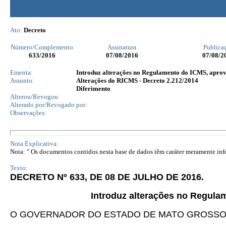
Ato:
Decreto
Número/Complemento
Assinatura
Publica
633
/2016
07/08/2016
07/08/2
Ementa:
Introduz alterações no Regulamento do ICMS, aprova
Assunto:
Alterações do RICMS - Decreto 2.212/2014
Diferimento
Alterou/Revogou:
Alterado por/Revogado por:
Observações:
Nota Explicativa:
Nota: " Os documentos contidos nesta base de dados têm caráter meramente infor
Texto:
DECRETO Nº 633, DE 08 DE JULHO DE 2016.
Introduz alterações no Regula
O GOVERNADOR DO ESTADO DE MATO GROSSO, no uso da