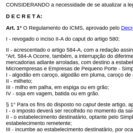
CONSIDERANDO a necessidade de se atualizar a legisla
D E C R E T A:
Art. 1°
O Regulamento do ICMS, aprovado pelo
Decr
I - revogado o inciso II-A do caput do artigo 580;
II - acrescentado o artigo 584-A, com a redação assi
“Art. 584-A Ocorre, também, a interrupção do diferim
mercadorias adiante arroladas, com destino a estabe
Microempresas e Empresas de Pequeno Porte - Simpl
I - algodão em caroço, algodão em pluma, caroço de a
II - milheto;
III - milho em palha, em espiga ou em grão;
IV - soja em vagem, batida ou em grão.
§ 1° Para os fins do disposto no
caput
deste artigo, a
I - o imposto deverá ser recolhido no momento da sa
II - o estabelecimento destinatário, optante pelo Si
estabelecimento remetente;
III - incumbe ao estabelecimento destinatário, por o