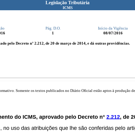
Legislação Tributária
ICMS
ção
Pág. D.O.
Início da Vigência
016
1
08/07/2016
do pelo Decreto n° 2.212, de 20 de março de 2014, e dá outras providências.
mativo. Somente os textos publicados no Diário Oficial estão aptos à produção de 
mento do ICMS, aprovado pelo Decreto n°
2.212
, de 
s atribuições que lhe são conferidas pelo artigo 66,