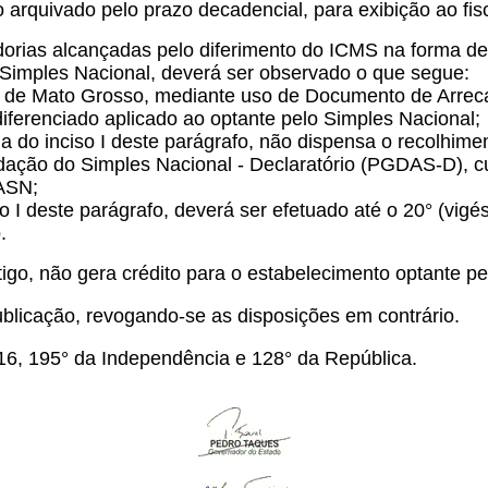
rquivado pelo prazo decadencial, para exibição ao fisc
rias alcançadas pelo diferimento do ICMS na forma de
o Simples Nacional, deverá ser observado o que segue:
ado de Mato Grosso, mediante uso de Documento de Arre
iferenciado aplicado ao optante pelo Simples Nacional;
ma do inciso I deste parágrafo, não dispensa o recolhim
ão do Simples Nacional - Declaratório (PGDAS-D), cuj
ASN;
ciso I deste parágrafo, deverá ser efetuado até o 20° (v
.
igo, não gera crédito para o estabelecimento optante pe
blicação, revogando-se as disposições em contrário.
16, 195° da Independência e 128° da República.