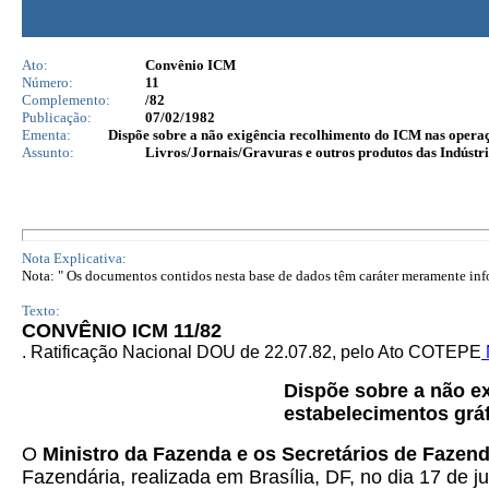
Ato:
Convênio ICM
Número:
11
Complemento:
/82
Publicação:
07/02/1982
Ementa:
Dispõe sobre a não exigência recolhimento do ICM nas operaç
Assunto:
Livros/Jornais/Gravuras e outros produtos das Indústri
Nota Explicativa:
Nota: " Os documentos contidos nesta base de dados têm caráter meramente infor
Texto:
CONVÊNIO ICM 11/82
. Ratificação Nacional DOU de 22.07.82, pelo Ato COTEPE
Dispõe sobre a não e
estabelecimentos gráf
O
Ministro da Fazenda e os Secretários de Fazend
Fazendária, realizada em Brasília, DF, no dia 17 de j