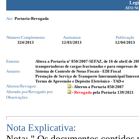
Legi
ATO N
Ato:
Portaria-Revogada
Número/Complemento
Assinatura
Publicação
324
/2013
12/03/2013
12/04/2013
Ementa:
Altera a Portaria n° 050/2007-SEFAZ, de 16 de abril de 2007
transportadoras de cargas fracionadas e para empresas de t
Assunto:
Sistema de Controle de Notas Fiscais - EDI Fiscal
Prestação de Serviço de Transporte Intermunicipal/Interes
Termo de Apreensão e Depósito Eletrônico - TAD-e
Alterou/Revogou:
- Alterou a Portaria 050/2007
Alterado por/Revogado por:
-
Revogada
pela Portaria 139/2021
Observações:
Nota Explicativa:
Nota: " Os documentos contidos n