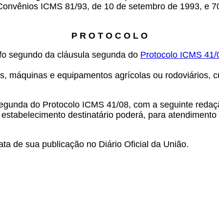
Convênios ICMS 81/93, de 10 de setembro de 1993, e 70/
P R O T O C O L O
rafo segundo da cláusula segunda do
Protocolo ICMS 41/
s, máquinas e equipamentos agrícolas ou rodoviários, cu
 segunda do Protocolo ICMS 41/08, com a seguinte redaç
 estabelecimento destinatário poderá, para atendimento d
ta de sua publicação no Diário Oficial da União.