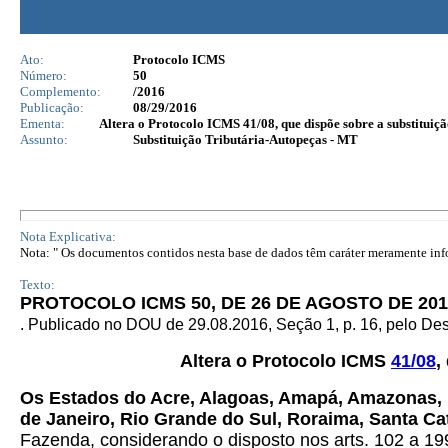
Ato:
Protocolo ICMS
Número:
50
Complemento:
/2016
Publicação:
08/29/2016
Ementa:
Altera o Protocolo ICMS 41/08, que dispõe sobre a substituiçã
Assunto:
Substituição Tributária-Autopeças - MT
Nota Explicativa:
Nota: " Os documentos contidos nesta base de dados têm caráter meramente infor
Texto:
PROTOCOLO ICMS 50, DE 26 DE AGOSTO DE 201
. Publicado no DOU de 29.08.2016,
Seção 1, p. 16, pelo D
Altera o Protocolo ICMS
41/08
,
Os Estados do Acre, Alagoas, Amapá, Amazonas, Ba
de Janeiro, Rio Grande do Sul, Roraima, Santa Cat
Fazenda, considerando o disposto nos arts. 102 a 199