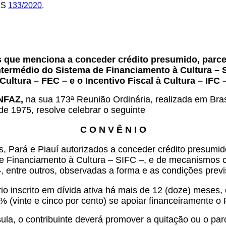
CMS
133/2020
.
.
s que menciona a conceder crédito presumido, parce
r intermédio do Sistema de Financiamento à Cultura
ultura – FEC – e o Incentivo Fiscal à Cultura – IFC –
ONFAZ,
na sua 173ª Reunião Ordinária, realizada em Brasí
de 1975, resolve celebrar o seguinte
C O N V Ê N I O
 Pará e Piauí autorizados a conceder crédito presumid
ma de Financiamento à Cultura – SIFC –, e de mecanismo
–, entre outros, observadas a forma e as condições previ
rio inscrito em dívida ativa há mais de 12 (doze) meses
% (vinte e cinco por cento) se apoiar financeiramente o
ula, o contribuinte deverá promover a quitação ou o parc