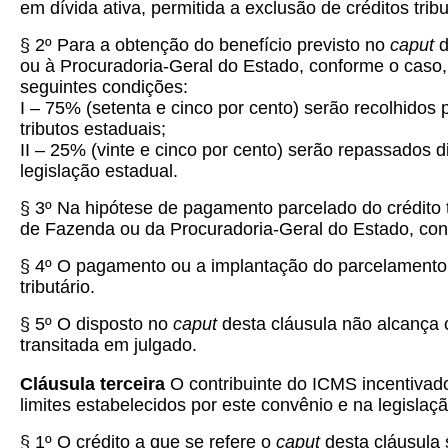
em dívida ativa, permitida a exclusão de créditos trib
§ 2º Para a obtenção do benefício previsto no
caput
d
ou à Procuradoria-Geral do Estado, conforme o caso, 
seguintes condições:
I – 75% (setenta e cinco por cento) serão recolhido
tributos estaduais;
II – 25% (vinte e cinco por cento) serão repassados 
legislação estadual.
§ 3º Na hipótese de pagamento parcelado do crédito tri
de Fazenda ou da Procuradoria-Geral do Estado, conf
§ 4º O pagamento ou a implantação do parcelamento do
tributário.
§ 5º O disposto no
caput
desta cláusula não alcança c
transitada em julgado.
Cláusula terceira
O contribuinte do ICMS incentivado
limites estabelecidos por este convênio e na legislaç
§ 1º O crédito a que se refere o
caput
desta cláusula 