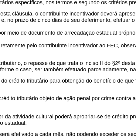
utários específicos, nos termos e segundo os critérios pr
esta cláusula, o contribuinte incentivador deverá apres
e, no prazo de cinco dias de seu deferimento, efetuar o
s por meio de documento de arrecadação estadual própri
diretamente pelo contribuinte incentivador ao FEC, obse
butário, o repasse de que trata o inciso II do §2º desta
orme o caso, ser também efetuado parceladamente, na f
 crédito tributário para obtenção do benefício de que t
rédito tributário objeto de ação penal por crime contra
r da atividade cultural poderá apropriar-se de crédito 
ão estadual.
será efetivado a cada mês, não podendo exceder os segu