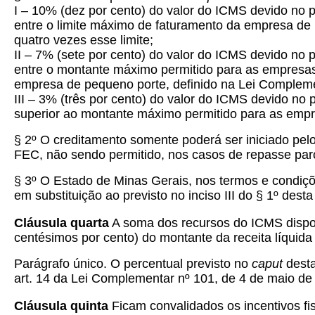
I – 10% (dez por cento) do valor do ICMS devido no per
entre o limite máximo de faturamento da empresa de
quatro vezes esse limite;
II – 7% (sete por cento) do valor do ICMS devido no pe
entre o montante máximo permitido para as empresas 
empresa de pequeno porte, definido na Lei Compleme
III – 3% (três por cento) do valor do ICMS devido no p
superior ao montante máximo permitido para as empre
§ 2º O creditamento somente poderá ser iniciado pelo 
FEC, não sendo permitido, nos casos de repasse parc
§ 3º O Estado de Minas Gerais, nos termos e condiçõe
em substituição ao previsto no inciso III do § 1º dest
Cláusula quarta
A soma dos recursos do ICMS disponi
centésimos por cento) do montante da receita líquida 
Parágrafo único. O percentual previsto no
caput
desta
art. 14 da Lei Complementar nº 101, de 4 de maio de 
Cláusula quinta
Ficam convalidados os incentivos fi