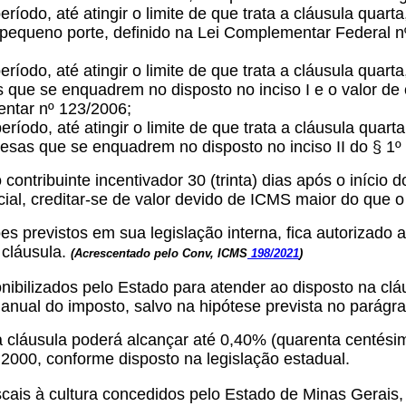
íodo, até atingir o limite de que trata a cláusula quarta
 pequeno porte, definido na Lei Complementar Federal 
ríodo, até atingir o limite de que trata a cláusula quart
que se enquadrem no disposto no inciso I e o valor de 
ntar nº 123/2006;
eríodo, até atingir o limite de que trata a cláusula quart
sas que se enquadrem no disposto no inciso II do § 1º 
contribuinte incentivador 30 (trinta) dias após o início
ial, creditar-se de valor devido de ICMS maior do que 
s previstos em sua legislação interna, fica autorizado a
a cláusula.
(Acrescentado pelo Conv, ICMS
198/2021
)
bilizados pelo Estado para atender ao disposto na cláu
anual do imposto, salvo na hipótese prevista no parágra
 cláusula poderá alcançar até 0,40% (quarenta centésim
2000, conforme disposto na legislação estadual.
scais à cultura concedidos pelo Estado de Minas Gerais, 