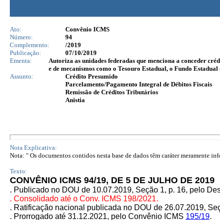
Ato:
Convênio ICMS
Número:
94
Complemento:
/2019
Publicação:
07/10/2019
Ementa:
Autoriza as unidades federadas que menciona a conceder crédi
e de mecanismos como o Tesouro Estadual, o Fundo Estadual de
Assunto:
Crédito Presumido
Parcelamento/Pagamento Integral de Débitos Fiscais
Remissão de Créditos Tributários
Anistia
Nota Explicativa:
Nota: " Os documentos contidos nesta base de dados têm caráter meramente infor
Texto:
CONVÊNIO ICMS 94/19, DE 5 DE JULHO DE 2019
. Publicado no DOU de 10.07.2019, Seção 1, p. 16, pelo D
. Consolidado até o Conv. ICMS 198/2021.
. Ratificação nacional publicada no DOU de 26.07.2019, Seç
. Prorrogado até 31.12.2021, pelo Convênio ICMS
195/19
.