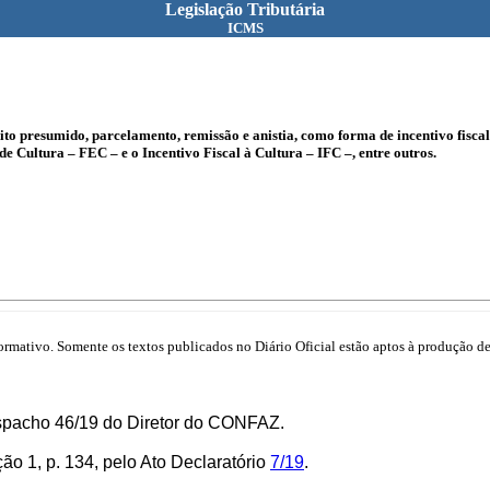
Legislação Tributária
ICMS
to presumido, parcelamento, remissão e anistia, como forma de incentivo fisca
 Cultura – FEC – e o Incentivo Fiscal à Cultura – IFC –, entre outros.
mativo. Somente os textos publicados no Diário Oficial estão aptos à produção de 
espacho 46/19 do Diretor do CONFAZ.
ão 1, p. 134, pelo Ato Declaratório
7/19
.