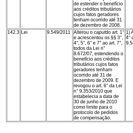
de estender o benefício
aos créditos tributários
cujos fatos geradores
tenham ocorrido até 31
de dezembro de 2008.
142.3
Lei
9.549/2011
Alterou o
caput
do art. 1°
1) 
e acrescentou os §§ 3°,
4° 
4°, 5°, 6° e 7° ao art. 7°,
9.5
todos da Lei n°
8.672/07, estendendo o
benefício aos créditos
tributários cujos fatos
geradores tenham
ocorrido até 31 de
dezembro de 2009. E
revogou o art. 6° da Lei
n° 9.353/2010 que
estabelecia a data de
30 de junho de 2010
como limite para o
protocolo de pedidos
de compensação.