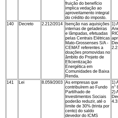
fruição do benefício
implica vedação ao
aproveitamento integral
do crédito do imposto.
140
Decreto
2.212/2014
Isenção nas aquisições
1) 
internas de geladeiras
Ane
e lâmpadas, efetuadas
RI
pelas Centrais Elétricas
apr
Mato-Grossenses S/A -
Dec
CEMAT referentes a
2.2
doações promovidas no
âmbito do Projeto de
Eficientização
Energética em
Comunidades de Baixa
Renda.
141
Lei
8.059/2003
As empresas que
1) 
contribuírem ao Fundo
n° 
Partilhado de
2) 
Investimentos Sociais
Dec
poderão reduzir, até o
4.3
limite de 30% (trinta por
cento) do saldo
devedor do ICMS