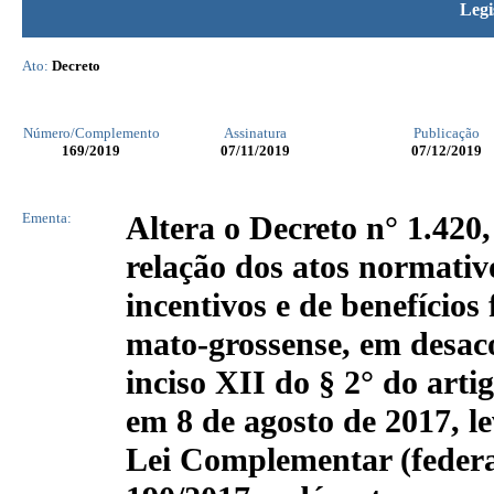
Legi
Ato:
Decreto
Número/Complemento
Assinatura
Publicação
169
/2019
07/11/2019
07/12/2019
Ementa:
Altera o Decreto n° 1.420
relação dos atos normativo
incentivos e de benefícios f
mato-grossense, em desaco
inciso XII do § 2° do arti
em 8 de agosto de 2017, l
Lei Complementar (feder