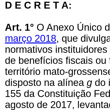
D E C R E T A:
Art. 1°
O Anexo Único 
março 2018
, que divulg
normativos instituidores
de benefícios fiscais ou 
território mato-grossen
disposto na alínea
g
do i
155 da Constituição Fed
agosto de 2017, levanta