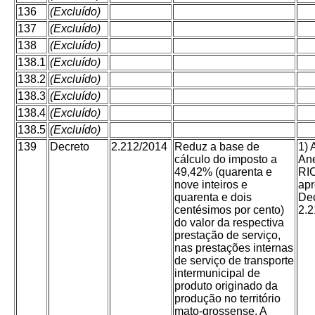
136
(Excluído)
137
(Excluído)
138
(Excluído)
138.1
(Excluído)
138.2
(Excluído)
138.3
(Excluído)
138.4
(Excluído)
138.5
(Excluído)
139
Decreto
2.212/2014
Reduz a base de
1) 
cálculo do imposto a
An
49,42% (quarenta e
RI
nove inteiros e
apr
quarenta e dois
Dec
centésimos por cento)
2.2
do valor da respectiva
prestação de serviço,
nas prestações internas
de serviço de transporte
intermunicipal de
produto originado da
produção no território
mato-grossense. A