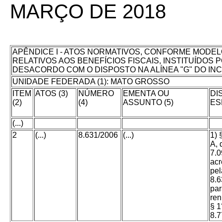
MARÇO DE 2018
APÊNDICE I - ATOS NORMATIVOS, CONFORME MODEL
RELATIVOS AOS BENEFÍCIOS FISCAIS, INSTITUÍDOS 
DESACORDO COM O DISPOSTO NA ALÍNEA "G" DO INCIS
UNIDADE FEDERADA (1): MATO GROSSO
ITEM
ATOS (3)
NÚMERO
EMENTA OU
DI
(2)
(4)
ASSUNTO (5)
ES
(...)
2
(...)
8.631/2006
(...)
1) 
A, 
7.0
acr
pel
8.
par
re
§ 1
8.7