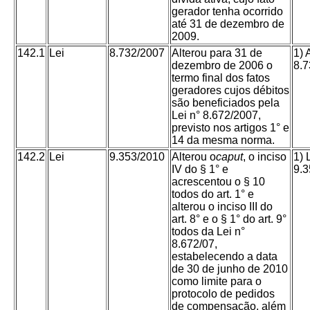
gerador tenha ocorrido
até 31 de dezembro de
2009.
142.1
Lei
8.732/2007
Alterou para 31 de
1) 
dezembro de 2006 o
8.7
termo final dos fatos
geradores cujos débitos
são beneficiados pela
Lei n° 8.672/2007,
previsto nos artigos 1° e
14 da mesma norma.
142.2
Lei
9.353/2010
Alterou o
caput
, o inciso
1) 
IV do § 1° e
9.3
acrescentou o § 10
todos do art. 1° e
alterou o inciso III do
art. 8° e o § 1° do art. 9°
todos da Lei n°
8.672/07,
estabelecendo a data
de 30 de junho de 2010
como limite para o
protocolo de pedidos
de compensação, além