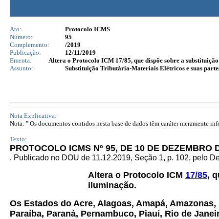
Ato:
Protocolo ICMS
Número:
95
Complemento:
/2019
Publicação:
12/11/2019
Ementa:
Altera o Protocolo ICM 17/85, que dispõe sobre a substituição
Assunto:
Substituição Tributária-Materiais Elétricos e suas part
Nota Explicativa:
Nota: " Os documentos contidos nesta base de dados têm caráter meramente infor
Texto:
PROTOCOLO ICMS Nº 95, DE 10 DE DEZEMBRO D
. Publicado no DOU de 11.12.2019, Seção 1, p. 102, pelo 
Altera o Protocolo ICM
17/85
, 
iluminação.
Os Estados do Acre, Alagoas, Amapá, Amazonas, B
Paraíba, Paraná, Pernambuco, Piauí, Rio de Janei