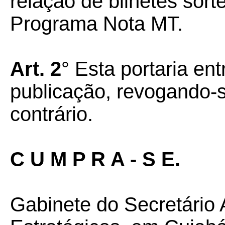
relação de bilhetes sor
Programa Nota MT.
Art. 2
° Esta portaria en
publicação, revogando-
contrário.
C U M P R A - S E.
Gabinete do Secretário 