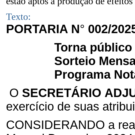
estão aptos à produção de efeitos 
Texto:
PORTARIA N
°
002/20
Torna público
Sorteio Mens
Programa Not
O
SECRETÁRIO
ADJ
exercício de suas atribu
CONSIDERANDO a reali