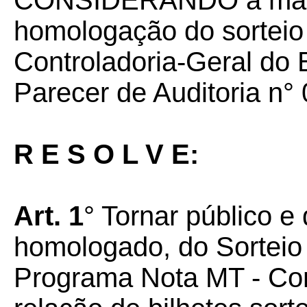
CONSIDERANDO a mani
homologação do sorteio 
Controladoria-Geral do
Parecer de Auditoria n°
R E S O L V E:
Art. 1
° Tornar público e 
homologado, do Sortei
Programa Nota MT - Con