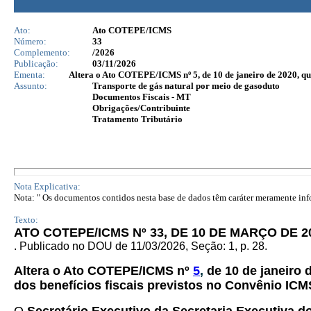
Ato:
Ato COTEPE/ICMS
Número:
33
Complemento:
/2026
Publicação:
03/11/2026
Ementa:
Altera o Ato COTEPE/ICMS nº 5, de 10 de janeiro de 2020, que
Assunto:
Transporte de gás natural por meio de gasoduto
Documentos Fiscais - MT
Obrigações/Contribuinte
Tratamento Tributário
Nota Explicativa:
Nota: " Os documentos contidos nesta base de dados têm caráter meramente infor
Texto:
ATO COTEPE/ICMS Nº 33, DE 10 DE MARÇO DE 2
. Publicado no DOU de 11/03/2026, Seção: 1, p. 28.
Altera o Ato COTEPE/ICMS nº
5
,
de 10 de janeiro 
dos benefícios fiscais previstos no Convênio ICM