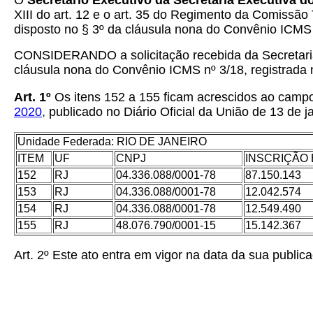
O
Secretário Executivo da Secretaria Executiva 
XIII do art. 12 e o art. 35 do Regimento da Comiss
disposto no § 3º da cláusula nona do Convênio ICMS 
CONSIDERANDO a solicitação recebida da Secretaria 
cláusula nona do Convênio ICMS nº 3/18, registrada 
Art. 1º
Os itens 152 a 155 ficam acrescidos ao campo
2020
,
publicado no Diário Oficial da União de 13 de 
Unidade Federada: RIO DE JANEIRO
ITEM
UF
CNPJ
INSCRIÇÃO
152
RJ
04.336.088/0001-78
87.150.143
153
RJ
04.336.088/0001-78
12.042.574
154
RJ
04.336.088/0001-78
12.549.490
155
RJ
48.076.790/0001-15
15.142.367
Art. 2º Este ato entra em vigor na data da sua publica