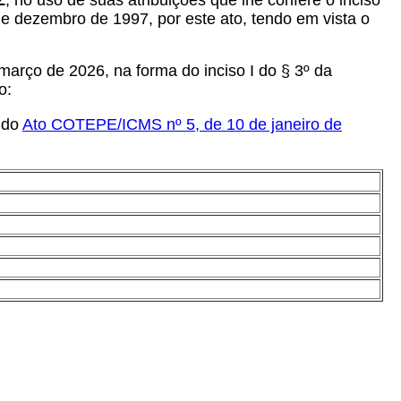
Z
, no uso de suas atribuições que lhe confere o inciso
 dezembro de 1997, por este ato, tendo em vista o
arço de 2026, na forma do inciso I do § 3º da
o:
 do
Ato COTEPE/ICMS nº 5, de 10 de janeiro de