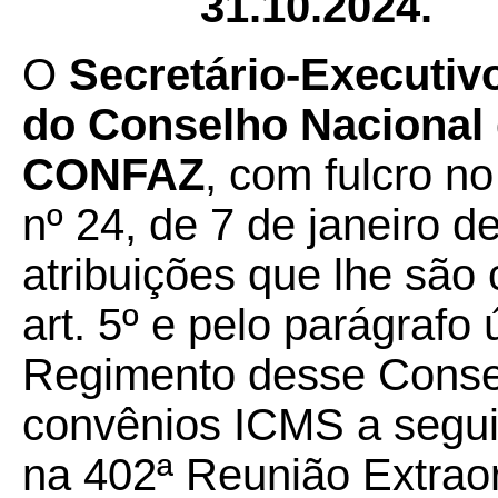
31.10.2024.
O
Secretário-Executivo
do Conselho Nacional d
CONFAZ
, com fulcro n
nº 24, de 7 de janeiro d
atribuições que lhe são 
art. 5º e pelo parágrafo 
Regimento desse Conselh
convênios ICMS a seguir
na 402ª Reunião Extrao