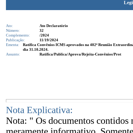
Legi
Ato:
Ato Declaratório
Número:
32
Complemento:
/2024
Publicação:
11/19/2024
Ementa:
Ratifica Convênios ICMS aprovados na 402ª Reunião Extraordinár
dia 31.10.2024.
Assunto:
Ratifica/Publica/Aprova/Rejeita-Convênios/Prot
Nota Explicativa:
Nota: " Os documentos contidos n
meramente informativo. Somente 