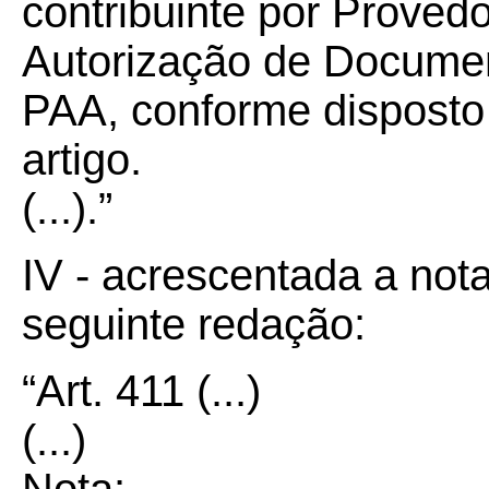
contribuinte por Provedo
Autorização de Document
PAA, conforme disposto n
artigo.
(...).”
IV - acrescentada a nota
seguinte redação:
“Art.
411
(...)
(...)