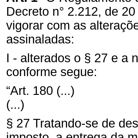
Decreto n° 2.212, de 20
vigorar com as alteraçõ
assinaladas:
I - alterados o § 27 e a 
conforme segue:
“Art.
180
(...)
(...)
§ 27 Tratando-se de dest
imposto, a entrega da m