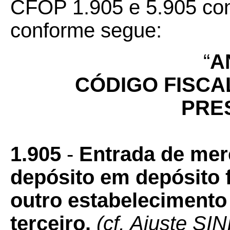
CFOP 1.905 e 5.905 con
conforme segue:
“
A
CÓDIGO FISCA
PRE
1.905
-
Entrada de mer
depósito em depósito 
outro estabeleciment
terceiro.
(cf. Ajuste SIN