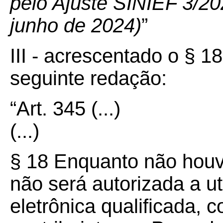
pelo Ajuste SINIEF 3/202
junho de 2024)
”
III - acrescentado o § 1
seguinte redação:
“Art.
345
(...)
(...)
§ 18 Enquanto não houve
não será autorizada a ut
eletrônica qualificada,