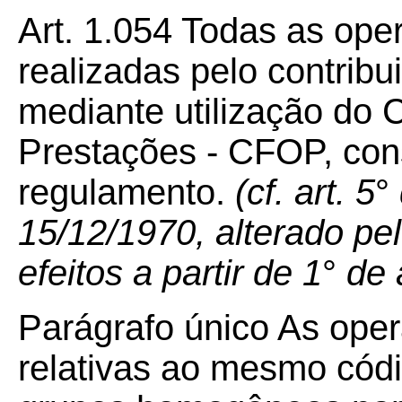
Art.
1.054
Todas as ope
realizadas pelo contribu
mediante utilização do 
Prestações - CFOP, cons
regulamento.
(cf. art. 5
°
15/12/1970, alterado pe
efeitos a partir de 1
°
de 
Parágrafo único As ope
relativas ao mesmo cód