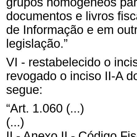
grupos homogêneos para
documentos e livros fis
de Informação e em outr
legislação.”
VI - restabelecido o inci
revogado o inciso II-A d
segue:
“Art.
1.060
(...)
(...)
II - Anexo II - Código F