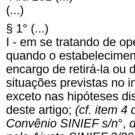
(...)
§ 1° (...)
I - em se tratando de op
quando o estabeleciment
encargo de retirá-la ou 
situações previstas no i
exceto nas hipóteses dis
deste artigo;
(cf. item 4
Convênio SINIEF s/n
°,