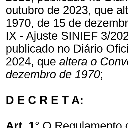
outubro de 2023, que
al
1970, de 15 de dezembr
IX - Ajuste SINIEF 3/
20
publicado no Diário Ofic
2024, que
altera o Conv
dezembro de 1970
;
D E C R E T A:
Art. 1
° O Regulamento 