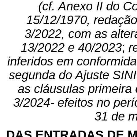
(cf. Anexo II do 
15/12/1970, redação
3/2022, com as alte
13/2022 e 40/2023
;
r
inferidos em conformida
segunda do Ajuste SIN
as cláusulas primeira 
3/2024- efeitos no per
31 de m
DAS ENTRADAS DE M