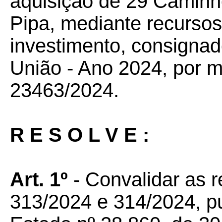
aquisição de 29 Camin
Pipa, mediante recursos
investimento, consigna
União - Ano 2024, por 
23463/2024.
R E S O L V E :
Art.
1º
- Convalidar as
313/2024 e 314/2024, pu