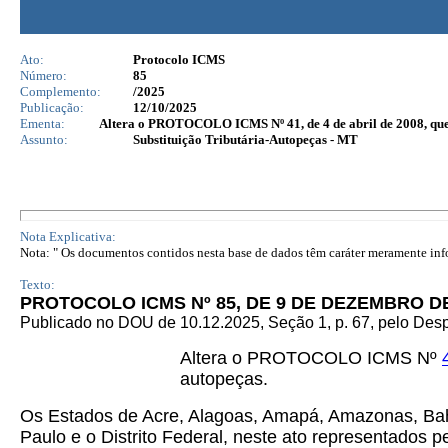
Ato:
Protocolo ICMS
Número:
85
Complemento:
/2025
Publicação:
12/10/2025
Ementa:
Altera o PROTOCOLO ICMS Nº 41, de 4 de abril de 2008, que d
Assunto:
Substituição Tributária-Autopeças - MT
Nota Explicativa:
Nota: " Os documentos contidos nesta base de dados têm caráter meramente infor
Texto:
PROTOCOLO ICMS Nº 85, DE 9 DE DEZEMBRO DE
Publicado no DOU de 10.12.2025, Seção 1, p. 67, pelo Des
Altera o PROTOCOLO ICMS Nº
autopeças.
Os Estados de Acre, Alagoas, Amapá, Amazonas, Bahi
Paulo e o Distrito Federal, neste ato representados 