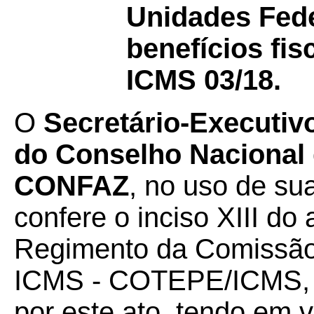
Unidades Fede
benefícios fi
ICMS 03/18.
O
Secretário-Executiv
do Conselho Nacional d
CONFAZ
, no uso de su
confere o inciso XIII do a
Regimento da Comissão
ICMS - COTEPE/ICMS, 
por este ato, tendo em v