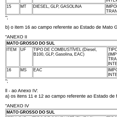
INTE
15
MT
DIESEL, GLP, GASOLINA
IMPO
TRA
";
b) o item 16 ao campo referente ao Estado de Mato G
"ANEXO II
MATO GROSSO DO SUL
ITEM
UF
TIPO DE COMBUSTÍVEL (Diesel,
TIP
B100, GLP, Gasolina, EAC)
(IM
TRA
INT
16
MS
EAC
IMP
INT
";
ll - ao Anexo IV:
a) os itens 11 e 12 ao campo referente ao Estado de
"ANEXO IV
MATO GROSSO DO SUL