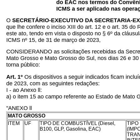
do EAC nos termos do Convênio
ICMS a ser aplicado nas opera
O
SECRETÁRIO-EXECUTIVO DA SECRETARIA-EX
que lhe confere o inciso XIII do art. 12 e o art. 
este ato, tendo em vista o disposto no § 6º da cláu
ICMS nº 15, de 31 de março de 2023,
CONSIDERANDO as solicitações recebidas da Secret
Mato Grosso e Mato Grosso do Sul, nos dias 26 e 30 
torna público:
Art. 1º
Os dispositivos a seguir indicados ficam inclu
de 2023, com as seguintes redações:
I - ao Anexo ll:
a) o item 15 ao campo referente ao Estado de Mato 
"ANEXO ll
MATO GROSSO
ITEM
UF
TIPO DE COMBUSTÍVEL (Diesel,
TIPO
B100, GLP, Gasolina, EAC)
(IMP
TRAN