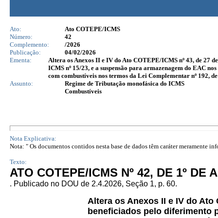
Ato:
Ato COTEPE/ICMS
Número:
42
Complemento:
/2026
Publicação:
04/02/2026
Ementa:
Altera os Anexos II e IV do Ato COTEPE/ICMS nº 43, de 27 de a
ICMS nº 15/23, e a suspensão para armazenagem do EAC nos t
com combustíveis nos termos da Lei Complementar nº 192, de
Assunto:
Regime de Tributação monofásica do ICMS
Combustíveis
Nota Explicativa:
Nota: " Os documentos contidos nesta base de dados têm caráter meramente infor
Texto:
ATO COTEPE/ICMS Nº 42, DE 1º DE A
. Publicado no DOU de 2.4.2026, Seção 1, p. 60.
Altera os Anexos II e IV do A
beneficiados pelo diferimento