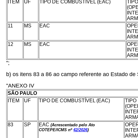
ITEM
UF
TIPO DE COMBUSTÍVEL (EAC)
TIP
(OP
INT
ARM
11
MS
EAC
OPE
INT
ARM
12
MS
EAC
OPE
INT
ARM
";
b) os itens 83 a 86 ao campo referente ao Estado de
"ANEXO IV
SÃO PAULO
ITEM
UF
TIPO DE COMBUSTÍVEL (EAC)
TIPO
(OPE
INTE
ARM
83
SP
EAC
OPER
(Acrescentado pelo Ato
COTEPE/ICMS nº
42/2026
)
INTE
ARM