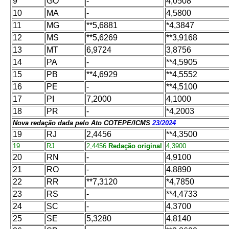
9
GO
-
4,0508
10
MA
-
4,5800
11
MG
**5,6881
*4,3847
12
MS
**5,6269
**3,9168
13
MT
6,9724
3,8756
14
PA
-
**4,5905
15
PB
**4,6929
**4,5552
16
PE
-
**4,5100
17
PI
7,2000
4,1000
18
PR
-
*4,2003
Nova redação dada pelo Ato COTEPE/ICMS
23/2024
19
RJ
2,4456
**4,3500
19
RJ
2,4456
Redação original
4,3900
20
RN
-
4,9100
21
RO
-
4,8890
22
RR
**7,3120
*4,7850
23
RS
-
**4,4733
24
SC
-
4,3700
25
SE
5,3280
4,8140