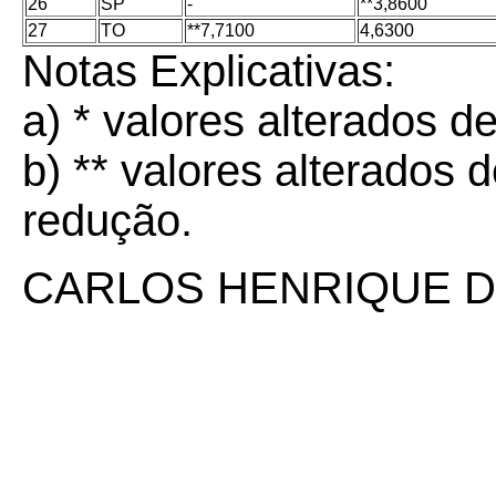
26
SP
-
**3,8600
27
TO
**7,7100
4,6300
Notas Explicativas:
a) * valores alterados 
b) ** valores alterado
redução.
CARLOS HENRIQUE D