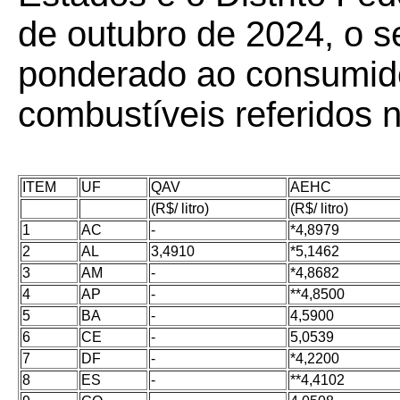
de outubro de 2024, o s
ponderado ao consumido
combustíveis referidos
ITEM
UF
QAV
AEHC
(R$/ litro)
(R$/ litro)
1
AC
-
*4,8979
2
AL
3,4910
*5,1462
3
AM
-
*4,8682
4
AP
-
**4,8500
5
BA
-
4,5900
6
CE
-
5,0539
7
DF
-
*4,2200
8
ES
-
**4,4102