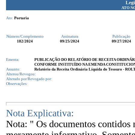
Legi
ATO N
Ato:
Portaria
Número/Complemento
Assinatura
Publicação
182
/2024
09/25/2024
09/27/2024
Ementa:
PUBLICAÇÃO DO RELATÓRIO DE RECEITA ORDINÁRI
CONFORME INSTITUÍDO NA EMENDA CONSTITUCIONAL
Assunto:
Relatório da Receita Ordinária Líquida do Tesouro - ROL
Alterou/Revogou:
Alterado por/Revogado por:
Observações:
Nota Explicativa:
Nota: " Os documentos contidos n
meramente informativo. Somente 