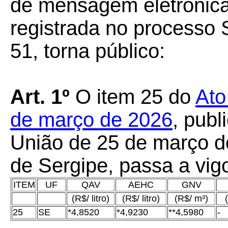
de mensagem eletrônica
registrada no processo
51, torna público:
Art. 1º
O item 25 do
Ato
de março de 2026
, publ
União de 25 de março d
de Sergipe, passa a vig
ITEM
UF
QAV
AEHC
GNV
(R$/ litro)
(R$/ litro)
(R$/ m³)
25
SE
*4,8520
*4,9230
**4,5980
-