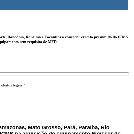
orte, Rondônia, Roraima e Tocantins a conceder crédito presumido do ICMS
equipamento sem requisito de MFD.
efeitos legais."
 Amazonas, Mato Grosso, Pará, Paraíba, Rio
 ICMS na aquisição de equipamento Emissor de