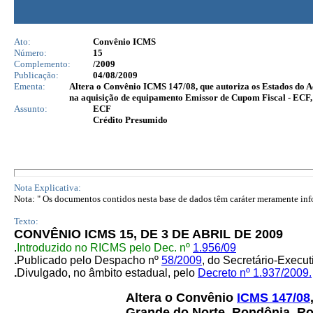
Ato:
Convênio ICMS
Número:
15
Complemento:
/2009
Publicação:
04/08/2009
Ementa:
Altera o Convênio ICMS 147/08, que autoriza os Estados do 
na aquisição de equipamento Emissor de Cupom Fiscal - ECF, 
Assunto:
ECF
Crédito Presumido
Nota Explicativa:
Nota: " Os documentos contidos nesta base de dados têm caráter meramente infor
Texto:
CONVÊNIO ICMS 15, DE 3 DE ABRIL DE 2009
.
Introduzido no RICMS pelo Dec. nº
1.956/09
.
Publicado pelo Despacho nº
58/2009
, do Secretário-Exec
.
Divulgado, no âmbito estadual, pelo
Decreto nº 1.937/2009.
Altera o Convênio
ICMS 147/08
Grande do Norte, Rondônia, Ro