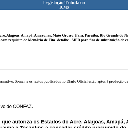
Legislação Tributária
ICMS
Acre, Alagoas, Amapá, Amazonas, Mato Grosso, Pará, Paraíba, Rio Grande do N
com requisito de Memória de Fita- detalhe - MFD para fins de substituição de 
mativo. Somente os textos publicados no Diário Oficial estão aptos à produção de 
utivo do CONFAZ.
, que autoriza os Estados do Acre, Alagoas, Amapá,
raima e Tocantins a conceder crédito presumido do