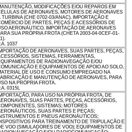
MANUTENÇÃO, MODIFICAÇÕES E/OU REPAROS EM
CÉLULAS DE AERONAVES, MOTORES DE AERONAVES
 TURBINA (CHE 0702-03/ANAC). IMPORTAÇÃO E
COMÉRCIO DE PARTES, PEÇAS E ACESSÓRIOS DE
USO AERONÁUTICO. IMPORTAÇÃO DE AERONAVES
ARA SUA PRÓPRIA FROTA (CHETA 2003-04-0CEF-01-
1).
.A. 1037
IMPORTAÇÃO DE AERONAVES, SUAS PARTES, PEÇAS,
ACESSÓRIOS, SISTEMAS, FERRAMENTAS,
EQUIPAMENTOS DE RADIONAVEGAÇÃO E/OU
COMUNICAÇÃO E EQUIPAMENTOS DE APOIO AO SOLO,
MATERIAL DE USO E CONSUMO EMPREGADO NA
FABRICAÇÃO E MANUTENÇÃO DE AERONAVES, PARA
USO NA PRÓPRIA FROTA.
.A. 0315L
IMPORTAÇÃO, PARA USO NA PRÓPRIA FROTA, DE
AERONAVES, SUAS PARTES, PEÇAS, ACESSÓRIOS,
COMPONENTES, SISTEMAS; MOTORES
AERONÁUTICOS, SUAS PARTES E PEÇAS;
INSTRUMENTOS E PNEUS AERONÁUTICOS;
DISPOSITIVOS PARA TREINAMENTO DE TRIPULAÇÃO E
DE VOO (SIMULADORES DE VOO); EQUIPAMENTOS DE