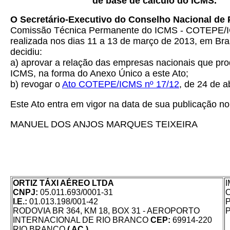
de base de cálculo do ICMS.
O Secretário-Executivo do Conselho Nacional de 
Comissão Técnica Permanente do ICMS - COTEPE/ICMS
realizada nos dias 11 a 13 de março de 2013, em Bra
decidiu:
a) aprovar a relação das empresas nacionais que pro
ICMS, na forma do Anexo Único a este Ato;
b) revogar o
Ato COTEPE/ICMS nº 17/12
, de 24 de a
Este Ato entra em vigor na data de sua publicação no 
MANUEL DOS ANJOS MARQUES TEIXEIRA
ORTIZ TÁXI AÉREO LTDA
CNPJ:
05.011.693/0001-31
I.E.:
01.013.198/001-42
RODOVIA BR 364, KM 18, BOX 31 - AEROPORTO
P
INTERNACIONAL DE RIO BRANCO
CEP:
69914-220
RIO BRANCO
( AC )