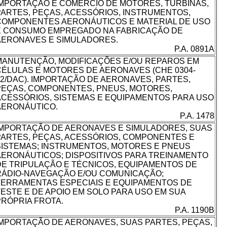
IMPORTAÇÃO E COMÉRCIO DE MOTORES, TURBINAS,
PARTES, PEÇAS, ACESSÓRIOS, INSTRUMENTOS,
COMPONENTES AERONÁUTICOS E MATERIAL DE USO
E CONSUMO EMPREGADO NA FABRICAÇÃO DE
AERONAVES E SIMULADORES.
P.A. 0891A
MANUTENÇÃO, MODIFICAÇÕES E/OU REPAROS EM
CÉLULAS E MOTORES DE AERONAVES (CHE 0304-
02/DAC). IMPORTAÇÃO DE AERONAVES, PARTES,
PEÇAS, COMPONENTES, PNEUS, MOTORES,
ACESSÓRIOS, SISTEMAS E EQUIPAMENTOS PARA USO
AERONÁUTICO.
P.A. 1478
IMPORTAÇÃO DE AERONAVES E SIMULADORES, SUAS
PARTES, PEÇAS, ACESSÓRIOS, COMPONENTES E
SISTEMAS; INSTRUMENTOS, MOTORES E PNEUS
AERONÁUTICOS; DISPOSITIVOS PARA TREINAMENTO
DE TRIPULAÇÃO E TÉCNICOS, EQUIPAMENTOS DE
RÁDIO-NAVEGAÇÃO E/OU COMUNICAÇÃO;
FERRAMENTAS ESPECIAIS E EQUIPAMENTOS DE
TESTE E DE APOIO EM SOLO PARA USO EM SUA
PRÓPRIA FROTA.
P.A. 1190B
IMPORTAÇÃO DE AERONAVES, SUAS PARTES, PEÇAS,