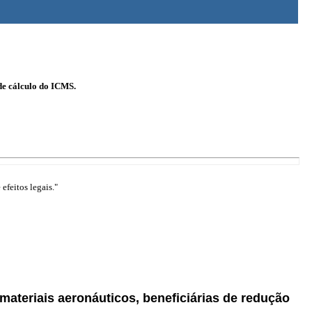
de cálculo do ICMS.
efeitos legais."
ateriais aeronáuticos, beneficiárias de redução