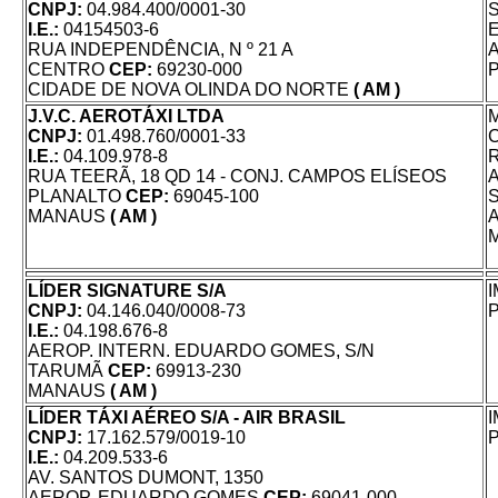
CNPJ:
04.984.400/0001-30
I.E.:
04154503-6
RUA INDEPENDÊNCIA, N º 21 A
CENTRO
CEP:
69230-000
CIDADE DE NOVA OLINDA DO NORTE
( AM )
J.V.C. AEROTÁXI LTDA
CNPJ:
01.498.760/0001-33
I.E.:
04.109.978-8
RUA TEERÃ, 18 QD 14 - CONJ. CAMPOS ELÍSEOS
PLANALTO
CEP:
69045-100
MANAUS
( AM )
LÍDER SIGNATURE S/A
CNPJ:
04.146.040/0008-73
I.E.:
04.198.676-8
AEROP. INTERN. EDUARDO GOMES, S/N
TARUMÃ
CEP:
69913-230
MANAUS
( AM )
LÍDER TÁXI AÉREO S/A - AIR BRASIL
CNPJ:
17.162.579/0019-10
I.E.:
04.209.533-6
AV. SANTOS DUMONT, 1350
AEROP. EDUARDO GOMES
CEP:
69041-000