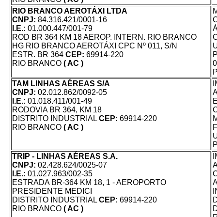
RIO BRANCO AEROTÁXI LTDA
CNPJ:
84.316.421/0001-16
I.E.:
01.000.447/001-79
À
ROD BR 364 KM 18 AEROP. INTERN. RIO BRANCO
HG RIO BRANCO AEROTÁXI CPC Nº 011, S/N
ESTR. BR 364
CEP:
69914-220
P
RIO BRANCO
( AC )
0
P
TAM LINHAS AÉREAS S/A
CNPJ:
02.012.862/0092-05
I.E.:
01.018.411/001-49
RODOVIA BR 364, KM 18
DISTRITO INDUSTRIAL
CEP:
69914-220
RIO BRANCO
( AC )
P
TRIP - LINHAS AÉREAS S.A.
CNPJ:
02.428.624/0025-07
I.E.:
01.027.963/002-35
ESTRADA BR-364 KM 18, 1 - AEROPORTO
PRESIDENTE MEDICI
DISTRITO INDUSTRIAL
CEP:
69914-220
RIO BRANCO
( AC )