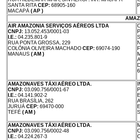
SANTA RITA
CEP:
68905-160
MACAPÁ
( AP )
AMAZ
AIR AMAZONIA SERVIÇOS AÉREOS LTDA
CNPJ:
13.052.453/0001-03
I.E.:
04.235.801-9
RUA PONTA GROSSA, 229
COLÔNIA OLIVEIRA MACHADO
CEP:
69074-190
MANAUS
( AM )
6
AMAZONAVES TÁXI AÉREO LTDA.
CNPJ:
03.090.756/0001-67
I.E.:
04.141.902-2
RUA BRASÍLIA, 262
JURUÁ
CEP:
69470-000
TEFÉ
( AM )
AMAZONAVES TÁXI AÉREO LTDA.
CNPJ:
03.090.756/0002-48
I.E.:
04.224.267-3
C