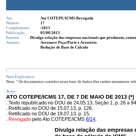
Ato:
Ato COTEPE/ICMS-Revogado
Número:
17
Complemento:
/2013
Publicação:
05/08/2013
Ementa:
Divulga relação das empresas nacionais que produzem, comerc
Assunto:
Aeronave Peça/Parte e Acessório
Redução de Base de Cálculo
Nota Explicativa:
Nota: " Os documentos contidos nesta base de dados têm caráter meramente infor
Texto:
ATO COTEPE/ICMS 17, DE 7 DE MAIO DE 2013 (*)
. Texto republicado no
DOU de 24.05.13, Seção 1, p. 26 a 94
. Retificado no DOU de 15.07.13, p. 126.
. Retificado no DOU de 19.07.13, p. 15.
.
Revogado
pelo Ato COTEPE/ICMS
8/14
.
Divulga relação das empresas 