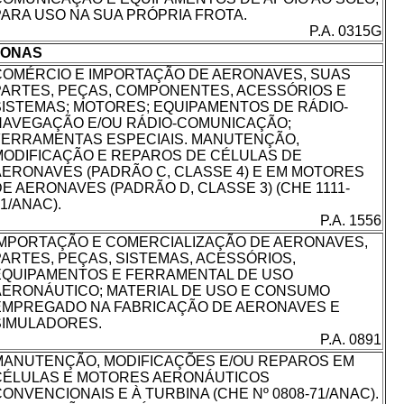
PARA USO NA SUA PRÓPRIA FROTA.
P.A. 0315G
ONAS
COMÉRCIO E IMPORTAÇÃO DE AERONAVES, SUAS
PARTES, PEÇAS, COMPONENTES, ACESSÓRIOS E
SISTEMAS; MOTORES; EQUIPAMENTOS DE RÁDIO-
NAVEGAÇÃO E/OU RÁDIO-COMUNICAÇÃO;
FERRAMENTAS ESPECIAIS. MANUTENÇÃO,
MODIFICAÇÃO E REPAROS DE CÉLULAS DE
AERONAVES (PADRÃO C, CLASSE 4) E EM MOTORES
DE AERONAVES (PADRÃO D, CLASSE 3) (CHE 1111-
1/ANAC).
P.A. 1556
IMPORTAÇÃO E COMERCIALIZAÇÃO DE AERONAVES,
PARTES, PEÇAS, SISTEMAS, ACESSÓRIOS,
EQUIPAMENTOS E FERRAMENTAL DE USO
AERONÁUTICO; MATERIAL DE USO E CONSUMO
EMPREGADO NA FABRICAÇÃO DE AERONAVES E
SIMULADORES.
P.A. 0891
MANUTENÇÃO, MODIFICAÇÕES E/OU REPAROS EM
CÉLULAS E MOTORES AERONÁUTICOS
ONVENCIONAIS E À TURBINA (CHE Nº 0808-71/ANAC).