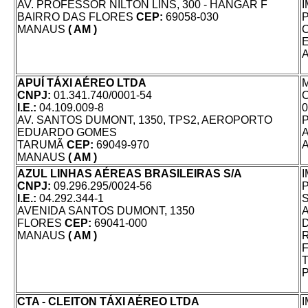
AV. PROFESSOR NILTON LINS, 300 - HANGAR F
BAIRRO DAS FLORES
CEP:
69058-030
MANAUS
( AM )
APUÍ TÁXI AÉREO LTDA
CNPJ:
01.341.740/0001-54
I.E.:
04.109.009-8
AV. SANTOS DUMONT, 1350, TPS2, AEROPORTO
EDUARDO GOMES
TARUMÃ
CEP:
69049-970
MANAUS
( AM )
AZUL LINHAS AÉREAS BRASILEIRAS S/A
CNPJ:
09.296.295/0024-56
I.E.:
04.292.344-1
AVENIDA SANTOS DUMONT, 1350
FLORES
CEP:
69041-000
MANAUS
( AM )
CTA - CLEITON TÁXI AÉREO LTDA