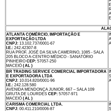
ALA
ATLANTA COMÉRCIO, IMPORTAÇÃO E
EXPORTAÇÃO LTDA
CNPJ:
13.102.737/0001-67
I.E.:
242.42307-8
RUA PROF. JOSÉ DA SILVA CAMERINO, 1085 - SALA
205 BLOCO A-CENTRO MÉDICO - SANATÓRIO
PINHEIRO
CEP:
57057-250
MACEIÓ
( AL )
BR TRADING SERVICE COMERCIAL IMPORTADORA
E EXPORTADORA LTDA
CNPJ:
10.014.820/0001-96
I.E.:
242.128.580
AVENIDA MENDONÇA JUNIOR, 667 – SALA 109
GRUTA DE LOURDES
CEP:
57057-971
MACEIÓ
( AL )
CARISMA COMERCIAL LTDA.
CNPJ:
00.411.210/0006-87