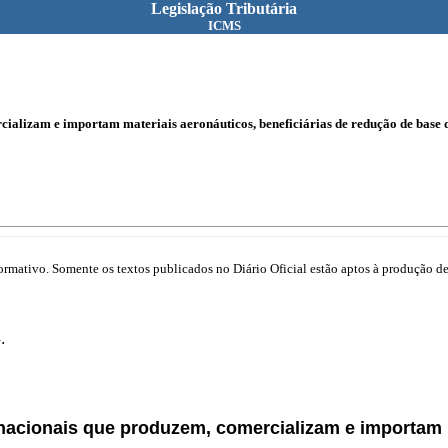
Legislação Tributária
ICMS
ializam e importam materiais aeronáuticos, beneficiárias de redução de base 
mativo. Somente os textos publicados no Diário Oficial estão aptos à produção de 
.
nacionais que produzem, comercializam e importam m