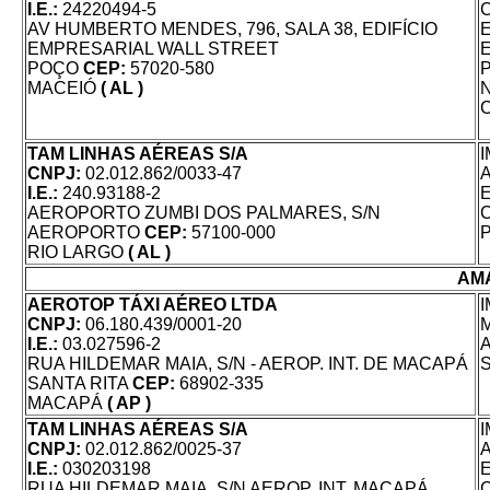
I.E.:
24220494-5
AV HUMBERTO MENDES, 796, SALA 38, EDIFÍCIO
EMPRESARIAL WALL STREET
POÇO
CEP:
57020-580
MACEIÓ
( AL )
TAM LINHAS AÉREAS S/A
CNPJ:
02.012.862/0033-47
I.E.:
240.93188-2
AEROPORTO ZUMBI DOS PALMARES, S/N
AEROPORTO
CEP:
57100-000
RIO LARGO
( AL )
AM
AEROTOP TÁXI AÉREO LTDA
CNPJ:
06.180.439/0001-20
I.E.:
03.027596-2
RUA HILDEMAR MAIA, S/N - AEROP. INT. DE MACAPÁ
SANTA RITA
CEP:
68902-335
MACAPÁ
( AP )
TAM LINHAS AÉREAS S/A
CNPJ:
02.012.862/0025-37
I.E.:
030203198
RUA HILDEMAR MAIA, S/N AEROP. INT. MACAPÁ