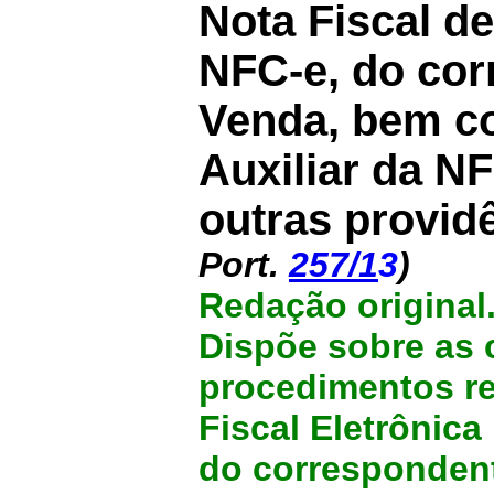
Nota Fiscal d
NFC-e, do cor
Venda, bem 
Auxiliar da N
outras provid
Port.
257/1
3
)
Redação original
Dispõe sobre as 
procedimentos rel
Fiscal Eletrônic
do corresponden