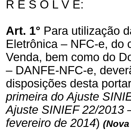
R E S O L V E:
Art. 1°
Para utilização 
Eletrônica – NFC-e, do 
Venda, bem como do Do
– DANFE-NFC-e, deverã
disposições desta porta
primeira do Ajuste SINI
Ajuste SINIEF 22/2013 – 
fevereiro de 2014
)
(Nova 