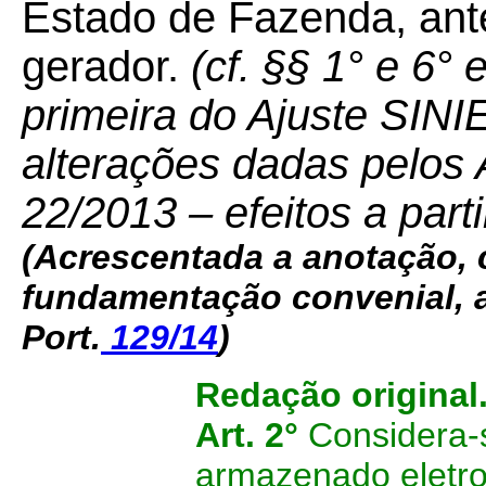
Estado de Fazenda, ante
gerador.
(cf. §§ 1° e 6° 
primeira do Ajuste SIN
alterações dadas pelos 
22/2013 – efeitos a part
(Acrescentada a anotação,
fundamentação convenial, ao
Port.
129/14
)
Redação original
Art. 2°
Considera-
armazenado eletro