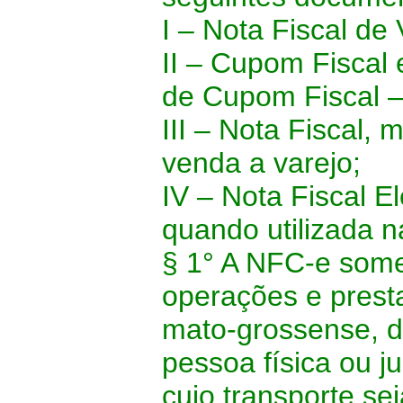
I – Nota Fiscal d
II – Cupom Fiscal
de Cupom Fiscal 
III – Nota Fiscal,
venda a varejo;
IV – Nota Fiscal E
quando utilizada n
§ 1° A NFC-e some
operações e presta
mato-grossense, d
pessoa física ou j
cujo transporte sej