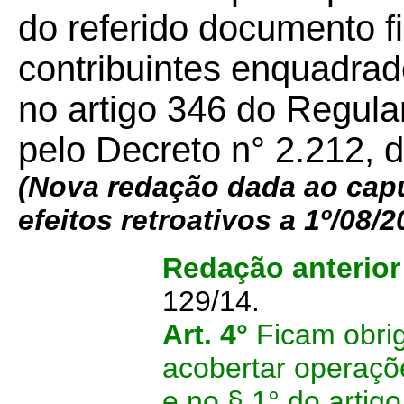
do referido documento fi
contribuintes enquadrad
no artigo 346 do Regul
pelo Decreto n° 2.212, 
(Nova redação dada ao caput
efeitos retroativos a 1º/08/2
Redação anterio
129/14
.
Art. 4°
Ficam obri
acobertar operaçõ
e no § 1° do artigo