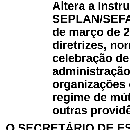
Altera a Inst
SEPLAN/SEFA
de março de 2
diretrizes, n
celebração de 
administração
organizações 
regime de mút
outras provid
O
SECRETÁRIO
DE
E