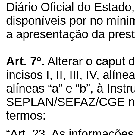
Diário Oficial do Estad
disponíveis por no míni
a apresentação da prest
Art.
7º.
Alterar o caput d
incisos I, II, III, IV, alíne
alíneas “a” e “b”, à Ins
SEPLAN/SEFAZ/CGE nº 
termos:
“Art. 23. As informaçõe